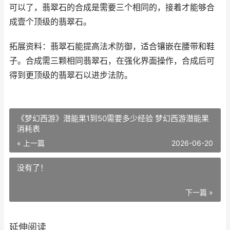
可以了，翡翠石的合成是需要三个相同的，接着才能够合
成壹个顶级的翡翠石。
拓展资料：翡翠石能提高法术防御，适合镶嵌在腰带和鞋
子。合成需三颗相同翡翠石，在强化界面操作，合成后可
得到更顶级的翡翠石以进步法防。
《梦幻西游》潜能果1到50需要多少经验 梦幻西游潜能果
消耗表
« 上一篇
2026-06-20
没有了！
下一篇 »
延伸阅读