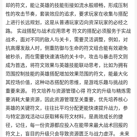
却的符文，能让英雄的技能衔接如流水般顺畅，形成压制
性的攻击节奏，套装效应的追求，要求玩家在收集与搭配
上进行长远规划，这是从普通玩家迈向资深玩家的必经之
路。 实战搭配与战术应用思考 符文的搭配必须服务于实战
战术，面对不同的敌人与关卡，需要灵活调整，例如，对
抗高爆发敌人时，侧重防御与生命的符文组合能有效避免
被秒杀，而在需要快速清场的关卡中，攻击与暴击符文则
成为首选，将符文效果与英雄技能联动思考，比如为拥有
范围控制技能的英雄搭配增加效果范围的符文，能最大化
其控场价值，这种动态搭配的思维，是游戏乐趣与挑战的
重要来源。 符文培养与资源管理心得 符文的升级与精炼需
要消耗大量资源，因此资源管理至关重要，优先培养核心
英雄的关键符文，往往比平均分配更能快速提升战力，参
与特定游戏活动以获取稀有符文材料，是高效成长的捷
径，记住，每一份资源都应投入在能带来最大战术回报的
符文上，盲目的升级只会导致资源匮乏与战力虚浮。 未来