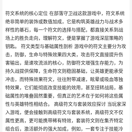
符文系统的核心定位 在部落守卫战这款游戏中，符文系统
绝非简单的装饰或数值加成，它是构筑英雄战力与战术多
样性的基石，每一个符文的选择与搭配，都直接关系到战
场上的胜负走向，理解符文，便是掌握了游戏深层策略的
钥匙。 符文类型与基础属性剖析 游戏中的符文主要分为攻
击，防御，生命与特殊效果四大类，攻击符文直接提升伤
害输出，是速攻流派的核心，防御符文增强生存能力，为
持久战提供保障，生命符文则稳固基础，让英雄更能承受
冲击，而特殊效果符文，往往附带减速，眩晕或吸血等独
特效果，它们能彻底改变技能的效用，甚至扭转战局，基
础属性的堆叠固然重要，但真正的艺术在于如何将这些属
性与英雄特性相结合。 高级符文与套装效应探讨 当玩家深
入游戏，便会接触到高级符文与套装系统，高级符文不仅
属性更高，更可能携带稀有特效，套装符文则在集齐特定
组合后，激活额外的强大加成，例如，一套专注于技能冷