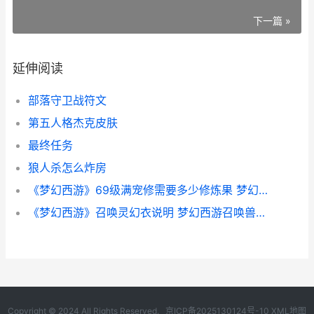
下一篇 »
延伸阅读
部落守卫战符文
第五人格杰克皮肤
最终任务
狼人杀怎么炸房
《梦幻西游》69级满宠修需要多少修炼果 梦幻西游69散人最多的区
《梦幻西游》召唤灵幻衣说明 梦幻西游召唤兽一览表
Copyright © 2024 All Rights Reserved.
京ICP备2025130124号-10
XML地图