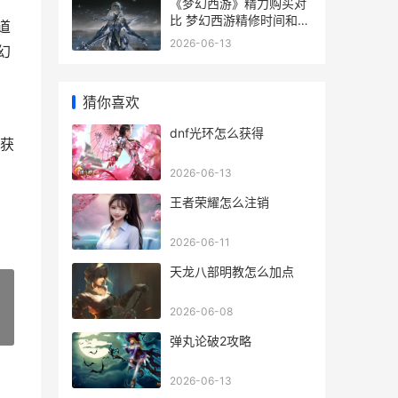
《梦幻西游》精力购买对
比 梦幻西游精修时间和双
道
倍时间区别
2026-06-13
幻
猜你喜欢
dnf光环怎么获得
获
2026-06-13
王者荣耀怎么注销
2026-06-11
天龙八部明教怎么加点
2026-06-08
»
弹丸论破2攻略
2026-06-13