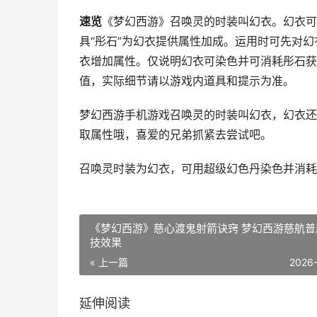
速览
《梦幻西游》召唤灵的时装叫幻衣。幻衣可
具“彤石”为幻衣提供属性加成。运用时可先对
衣增加属性。仅说明幻衣可染色并可消耗彤石获
值，实际细节请以游戏内道具和提示为准。
梦幻西游手机游戏召唤灵的时装叫幻衣，幻衣还
取属性哦，喜爱的兄弟抓紧去尝试吧。
召唤灵时装为幻衣，可用超级幻色丹染色并消耗
《梦幻西游》慈心渡鬼射箭诀窍 梦幻西游慈航普
技效果
« 上一篇
2026
延伸阅读