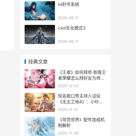
lol封号系统
2026-06-11
csol生化模式3
2026-06-11
经典文章
《王者》如何拜师 新版王
者荣耀怎么拜好友为师
2020
2025-12-02
知名脱口秀主持人试玩
《无主之地4》：小吵闹
太吵了 知名脱口秀主持人
2025-11-21
都有谁
《坦克世界》配件加成机
制解析
2025-11-30