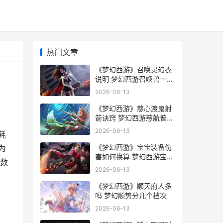
热门文章
《梦幻西游》召唤灵幻衣
说明 梦幻西游召唤兽一览
表
2026-06-13
《梦幻西游》慈心渡鬼射
箭诀窍 梦幻西游慈航普度
特技效果
2026-06-13
耗
《梦幻西游》宝宝装备伤
为
害如何换算 梦幻西游宝象
数
国剧情攻略奖励
2026-06-13
《梦幻西游》顺天府人多
吗 梦幻顺势分几个档次
2026-06-13