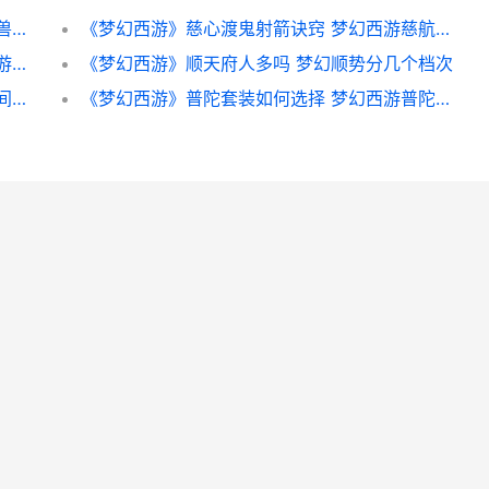
《梦幻西游》召唤灵幻衣说明 梦幻西游召唤兽一览表
《梦幻西游》慈心渡鬼射箭诀窍 梦幻西游慈航普度特技效果
《梦幻西游》宝宝装备伤害如何换算 梦幻西游宝象国剧情攻略奖励
《梦幻西游》顺天府人多吗 梦幻顺势分几个档次
《梦幻西游》精力购买对比 梦幻西游精修时间和双倍时间区别
《梦幻西游》普陀套装如何选择 梦幻西游普陀技能介绍