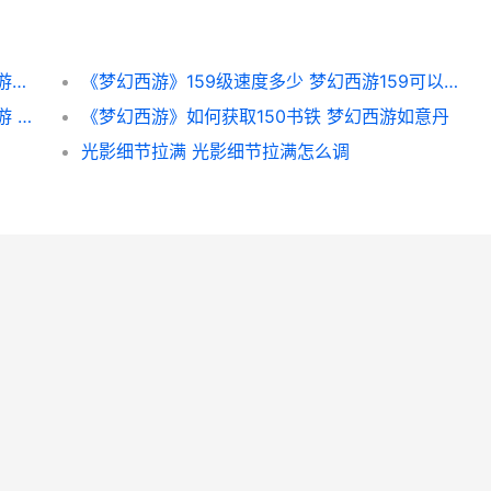
《梦幻西游》固伤四孔部位如何选择 梦幻西游固伤化劲什么意思
《梦幻西游》159级速度多少 梦幻西游159可以开几丹
《梦幻西游》巧智魔一回合秒杀方式 梦幻西游 巧劲
《梦幻西游》如何获取150书铁 梦幻西游如意丹
光影细节拉满 光影细节拉满怎么调