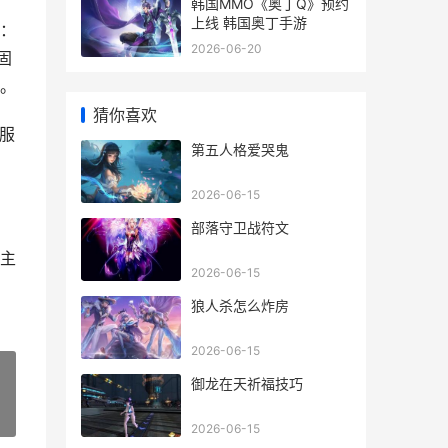
韩国MMO《奥丁Q》预约
上线 韩国奥丁手游
：
2026-06-20
固
。
猜你喜欢
服
第五人格爱哭鬼
2026-06-15
部落守卫战符文
主
2026-06-15
狼人杀怎么炸房
2026-06-15
御龙在天祈福技巧
»
2026-06-15