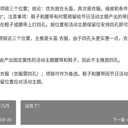
项链三个位置；结论：优先放在头盔，其次是衣服。缘故和条件
的”。注意事项：鞋子和腰带有时需预留给节日活动主题产出的带
在鞋子或腰带上打四孔。按位置和活动主题保留位安排四孔即可
、项链这三个位置，主推是头盔 衣服，由于四孔头更实惠一点，衣
中会产出固定属性的活动主题腰带和鞋子，因此不主推放四孔。
衣服（衣服需四孔）；项链可作为备选。鞋子和腰带因节日活动
留位置应对活动主题。
开几丹
没有了！
-06-20
下一篇 