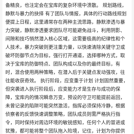
备精良，也注定会在宝库的复杂环境中溃散。 规划路线，
静默与暴力的抉择 有了团队与情报，具体的行动路线规划
便提上日程，这里通常存在两种主流思路，静默渗透与暴
力突破，静默渗透要求团队尽可能避免战斗，利用阴影、
间隙和技巧悄然潜入核心区域，这需要极高的纪律性和个
人技术，暴力突破则更注重力量，以快速清除关键守卫或
破坏防御节点为目标，强行打开通道，选择哪种方式，取
决于宝库的防御特点、团队构成以及你的最终目标，有
时，混合使用两种策略，在潜入后于关键点发动强攻，往
往能收获奇效。 执行阶段，应变重于计划 计划固然重要，
但突袭进入执行阶段后，应变能力才是生存与成功的保
障，宝库内的情况瞬息万变，预设的守卫可能提前返回，
未曾记录的陷阱可能突然激活，指挥必须保持冷静，根据
侦察者的反馈快速调整策略，团队成员则需严格执行指
令，同时保持对周边环境的敏锐感知，任何个人的冒进或
犹豫，都可能将整个团队拖入险境，记住，计划为你提供