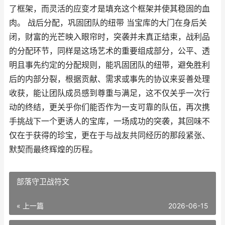
了框架，而灵活的应变才是填充这个框架并使其稳固的血
肉。 战后分配，巩固团队的纽带 当宝库的大门在身后关
闭，财富的光芒映入眼帘时，突袭并未真正结束，战利品
的分配环节，同样是这场艺术的重要组成部分，公平、透
明且事先约定的分配规则，能巩固团队的纽带，避免胜利
后的内部分裂，根据贡献、需求或事先的协议来妥善处理
收获，能让团队成员感到尊重与满足，这不仅关乎一次行
动的终结，更关乎你们能否作为一支可靠的队伍，再次携
手挑战下一个更诱人的宝库，一场成功的突袭，其回味不
仅在于获得的珍宝，更在于与战友共同经历的那段紧张、
默契而最终辉煌的历程。
部落守卫战符文
« 上一篇
2026-06-15