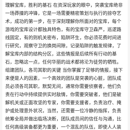
理解宝库，胜利的基石 在资深玩家的眼中，突袭宝库绝非
一场莽撞的冲锋，它是一场需要精密策划与执行的掠夺艺
术，成功的第一步，在于深刻理解你所面对的宝库，每个
游戏的宝库设计都独具特色，有的宝库守卫森严，巡逻路
线固定，有的则机关密布，陷阱环生，你必须花费时间进
行研究，观察守卫的换岗间隙，记录陷阱的触发规律，了
解宝库内部的结构分区，这些情报是后续所有行动的基
石，忽略这一点，任何华丽的战术都将沦为徒劳的牺牲。
组建团队，各司其职的关键 当你掌握了足够的情报，接下
来便是人的因素，一个高效的团队是突袭的心脏，团队成
员必须各司其职，默契无间，通常你需要侦察者，他们负
责在行动中持续提供实时敌情，你需要突破者，他们是破
解机关或正面攻坚的专家，你需要支援者，负责治疗、掩
护或处理意外状况，当然，还需要一位冷静的指挥，负责
统筹全局并做出临场决断，团队成员间的信任与沟通，比
任何高级装备都更为重要，一个混乱的队伍，即使人人装