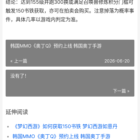
结论：达到155级并跑300换或满足召唤兽修炼积分门槛可
触发150书铁获取，亦可在拍卖会购买。注意掉落为概率事
件，具体几率以游戏内判定为准。
韩国MMO《奥丁Q》预约上线 韩国奥丁手游
« 上一篇
2026-06-20
没有了！
下一篇 »
延伸阅读
《梦幻西游》如何获取150书铁 梦幻西游如意丹
韩国MMO《奥丁Q》预约上线 韩国奥丁手游