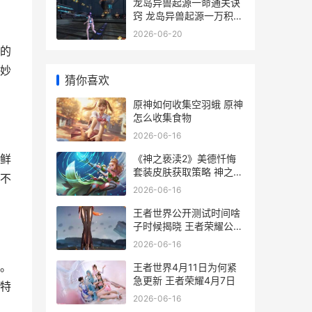
龙岛异兽起源一命通关诀
窍 龙岛异兽起源一万积分
等于多少钱
2026-06-20
的
妙
猜你喜欢
原神如何收集空羽蛾 原神
怎么收集食物
2026-06-16
鲜
《神之亵渎2》美德忏悔
套装皮肤获取策略 神之亵
不
渎2空中冲刺怎么获得
2026-06-16
王者世界公开测试时间啥
子时候揭晓 王者荣耀公测
叫什么名字
2026-06-16
。
王者世界4月11日为何紧
急更新 王者荣耀4月7日
特
2026-06-16