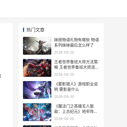
热门文章
妹居物语礼物有哪些 物语
系列妹妹最后怎么样了
2026-06-20
王者世界鲁班大师方法策
略 王者世界鲁班大师流脉
选择
2026-06-20
哪
《雾影猎人》游戏职业说
明 雾影是什么
2026-06-20
《魔法门之英雄无人能
敌：上古纪元》地牢阵营
新人指导 魔法门之英雄无
2026-06-20
敌3