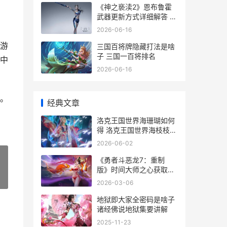
《神之亵渎2》恩布鲁霍
武器更新方式详细解答 神
之亵渎2孽刃怎么获取
2026-06-16
游
三国百将牌隐藏打法是啥
子 三国一百将排名
中
2026-06-16
。
经典文章
洛克王国世界海珊瑚如何
得 洛克王国世界海枝枝的
守护地钥匙
2026-06-02
《勇者斗恶龙7：重制
版》时间大师之心获取策
略
»
2026-03-06
地狱即大家全密码是啥子
诸经佛说地狱集要讲解
2025-11-23