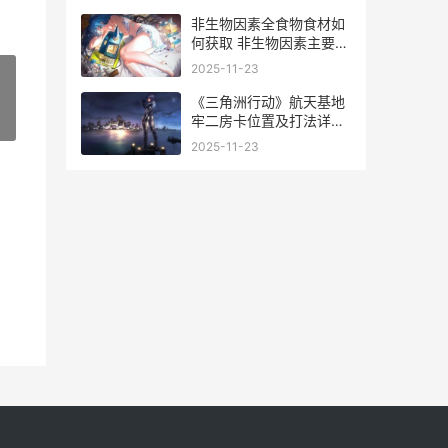
非生物因素全食物食材如
何获取 非生物因素主要包
括
2025-11-23
《三角洲行动》航天基地
牢二房卡位置及打法详细
»
解答 《三角洲行动》官网
2025-11-23