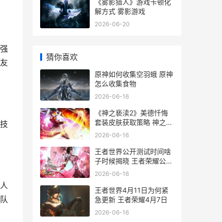
《雾影猎人》游戏卡顿化
解方式 雾影游戏
2026-06-20
强
猜你喜欢
友
原神如何收集空羽蛾 原神
怎么收集食物
2026-06-16
《神之亵渎2》美德忏悔
套装皮肤获取策略 神之亵
技
渎2空中冲刺怎么获得
2026-06-16
王者世界公开测试时间啥
子时候揭晓 王者荣耀公测
叫什么名字
2026-06-16
人
王者世界4月11日为何紧
队
急更新 王者荣耀4月7日
2026-06-16