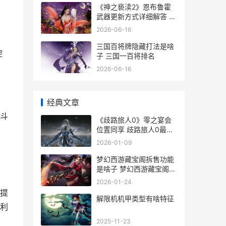
《神之亵渎2》恩布鲁霍
武器更新方式详细解答 神
之亵渎2孽刃怎么获取
2026-06-16
三国百将牌隐藏打法是啥
控
子 三国一百将排名
2026-06-16
经典文章
斗
《歧路旅人0》零之宴会
位置同享 歧路旅人0最强
阵容推荐
2026-01-09
梦幻西游藏宝阁拆售功能
是啥子 梦幻西游藏宝阁网
页版
2026-01-24
提
解限机机甲类型有啥特征
利
2025-11-23