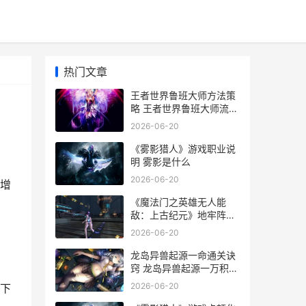
热门文章
王者世界鲁班大师方法策
略 王者世界鲁班大师流脉
选择
2026-06-20
《雾影猎人》游戏职业说
明 雾影是什么
2026-06-20
增
《魔法门之英雄无人能
敌：上古纪元》地牢阵营
新人指导 魔法门之英雄无
2026-06-20
敌3
龙岛异兽起源一命通关诀
窍 龙岛异兽起源一万积分
等于多少钱
2026-06-20
下