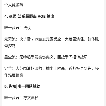
个人纯搬砖
4. 巫师|法系超距离 AOE 输出
唯一武器：法杖
元素流：火 / 雷 / 冰触发元素反应，大范围清怪、群体眩
晕控制
星尘流：无吟唱瞬发高伤奥义，团战瞬间扭转战局
定位：大范围清场法师，输出上限高，近战极易暴毙，操
作难度偏高
5. 先知|唯一团队辅助
唯一武器：符文法杖