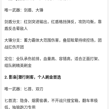
唯一武器：剑盾、大锤
剑盾分支：红剑突进输出，红盾格挡弹反，攻防均衡，靠
盾反击晕敌人
大锤分支：蓄力霸体大范围伤害，叠层眩晕持续控场，团
战扛伤开团
定位：全队承伤前排，血量高、容错高，适合正面打架、
组队刷精英刷金
2. 影枭|潜行刺客，个人刷金首选
唯一武器：匕首、双刃
匕首流：隐身、烟雾偷袭，不开战只搜宝箱，翻车率极
低，独狼跑刀专用