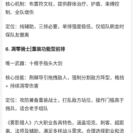
核心机制：布置符文柱，提供群体治疗、护盾、束缚控
制、全队增伤
定位：纯辅助，三排必要，单排强度极低，仅组队刷金时
保队友撤离
6. 凋零骑士|重装功能型前排
唯一武器：十根手指头大剑
核心技能：荆棘导引拖拽敌人，强制分割敌方阵型，格挡
+ 持续凋零伤害
定位：攻防兼备重装战士，打乱敌方站位，操作门槛高于
佣兵，适合老手组队
《雾影猎人》六大职业各具特色，涵盖坦克、刺客、超距
离、法师及辅助，满足多样战斗需求。合理选择职业和流