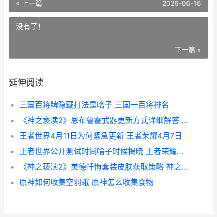
« 上一篇
2026-06-16
没有了！
下一篇 »
延伸阅读
三国百将牌隐藏打法是啥子 三国一百将排名
《神之亵渎2》恩布鲁霍武器更新方式详细解答 神之亵渎2孽刃怎么获取
王者世界4月11日为何紧急更新 王者荣耀4月7日
王者世界公开测试时间啥子时候揭晓 王者荣耀公测叫什么名字
《神之亵渎2》美德忏悔套装皮肤获取策略 神之亵渎2空中冲刺怎么获得
原神如何收集空羽蛾 原神怎么收集食物