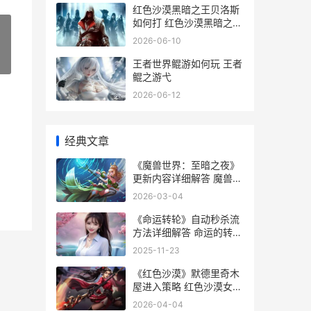
红色沙漠黑暗之王贝洛斯
如何打 红色沙漠黑暗之王
贝洛斯怎么打
2026-06-10
»
王者世界鲲游如何玩 王者
鲲之游弋
2026-06-12
经典文章
《魔兽世界：至暗之夜》
更新内容详细解答 魔兽世
界至高岭在哪
2026-03-04
《命运转轮》自动秒杀流
方法详细解答 命运的转轮
已经开始
2025-11-23
《红色沙漠》默德里奇木
屋进入策略 红色沙漠女主
角
2026-04-04