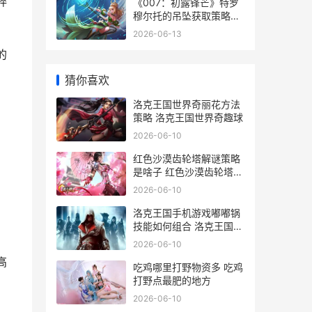
碎
《007：初露锋芒》特罗
穆尔托的吊坠获取策略
007初露锋芒评分
2026-06-13
的
猜你喜欢
洛克王国世界奇丽花方法
策略 洛克王国世界奇趣球
2026-06-10
红色沙漠齿轮塔解谜策略
是啥子 红色沙漠齿轮塔野
性正常拿
2026-06-10
洛克王国手机游戏嘟嘟锅
技能如何组合 洛克王国手
机游戏
2026-06-10
高
吃鸡哪里打野物资多 吃鸡
打野点最肥的地方
2026-06-10