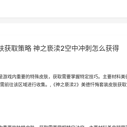
肤获取策略 神之亵渎2空中冲刺怎么获得
是游戏内重要的特殊皮肤，获取需要掌握特定技巧。主要材料美
需前往该区域进行收集。,《神之亵渎2》美德忏悔套装皮肤获取