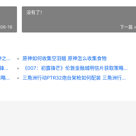
没有了！
-06-16
下一篇 
《神之亵渎2》美德忏悔套装皮肤获取策略 神之亵渎2空中冲刺怎么获得
原神如何收集空羽蛾 原神怎么收集食物
《007：初露锋芒》盾牌7获取策略 007初露锋芒电影完整版在线观看
《007：初露锋芒》伦敦金融城明信片获取策略 初露锋芒007
《007：初露锋芒》特罗穆尔托的吊坠获取策略 007初露锋芒评分
三角洲行动PTR32炮台架枪如何配装 三角洲行动PTR32最强改改装