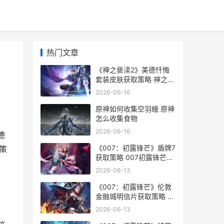
热门文章
《神之亵渎2》美德忏悔
套装皮肤获取策略 神之亵
渎2空中冲刺怎么获得
2026-06-16
原神如何收集空羽蛾 原神
怎么收集食物
2026-06-16
德
《007：初露锋芒》盾牌7
策
获取策略 007初露锋芒电
影完整版在线观看
2026-06-13
《007：初露锋芒》伦敦
金融城明信片获取策略 初
露锋芒007
2026-06-13