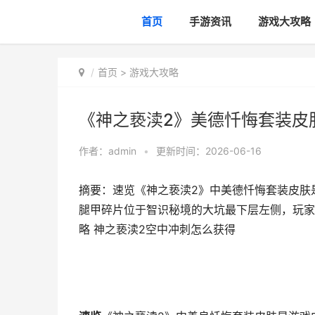
首页
手游资讯
游戏大攻略
首页
>
游戏大攻略
《神之亵渎2》美德忏悔套装皮
作者：
admin
•
更新时间：2026-06-16
摘要：速览《神之亵渎2》中美德忏悔套装皮肤
腿甲碎片位于智识秘境的大坑最下层左侧，玩家
略 神之亵渎2空中冲刺怎么获得