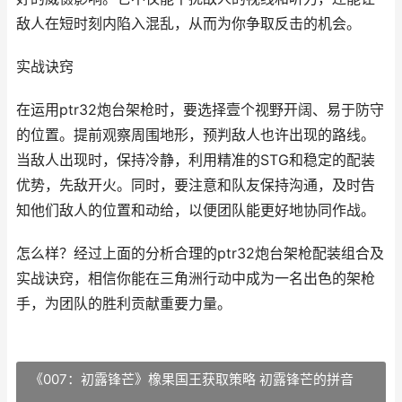
敌人在短时刻内陷入混乱，从而为你争取反击的机会。
实战诀窍
在运用ptr32炮台架枪时，要选择壹个视野开阔、易于防守
的位置。提前观察周围地形，预判敌人也许出现的路线。
当敌人出现时，保持冷静，利用精准的STG和稳定的配装
优势，先敌开火。同时，要注意和队友保持沟通，及时告
知他们敌人的位置和动给，以便团队能更好地协同作战。
怎么样？经过上面的分析合理的ptr32炮台架枪配装组合及
实战诀窍，相信你能在三角洲行动中成为一名出色的架枪
手，为团队的胜利贡献重要力量。
《007：初露锋芒》橡果国王获取策略 初露锋芒的拼音