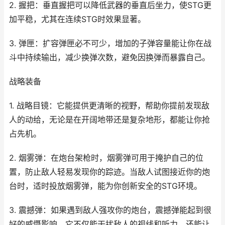
2. 握把：垂直握把可以降低武器的垂直后坐力，使STG更
加平稳，尤其在连续STG时效果显著。
3. 弹匣：扩容弹匣必不可少，增加的子弹容量能让你在战
斗中持续输出，减少换弹次数，避免因换弹而暴露自己。
战略装备
1. 战略目镜：它能提供更清晰的视野，帮助你提前发现敌
人的动给，无论是在开阔地带还是复杂地形，都能让你抢
占先机。
2. 烟雾弹：在炮台架枪时，烟雾弹可用于掩护自己的位
置，防止敌人轻易发现你的踪迹。当敌人试图接近你的炮
台时，适时投放烟雾弹，能为你创新安全的STG环境。
3. 震撼弹：如果遇到敌人强攻你的炮台，震撼弹能起到很
好的威慑影响。它不仅能干扰敌人的视线和听力，还能让