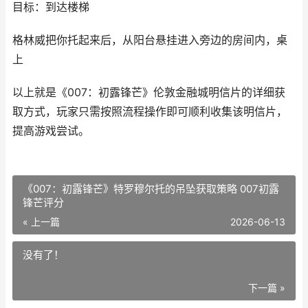
目标：到达楼梯
格林威把你托起来后，从阳台悬挂进入旁边的房间内，桌
上
以上就是《007：初露锋芒》伦敦金融城明信片的详细获
取方式，玩家只需按照流程操作即可顺利收集该明信片，
提高游戏尝试。
《007：初露锋芒》特罗穆尔托的吊坠获取策略 007初露
锋芒评分
« 上一篇
2026-06-13
没有了！
下一篇 »