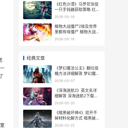
《红色沙漠》马罗尼信徒
一只手钝器获取策略 红色
沙漠马受伤了
2026-05-18
植物大战僵尸2埃及世界
里都有啥僵尸 植物大战僵
尸2下载
2026-05-18
经典文章
还
一
《梦幻魔法公主》翻垃圾
桶方法详细解答 梦幻魔法
了
公主哈希斯攻略
2026-05-07
《深海迷航2》英文名详
细解答 深海迷航2下载入
口
2026-05-20
《暗黑破坏神4》双开不
掉材料化解方式 暗黑破坏
神4官网
室
2026-02-22