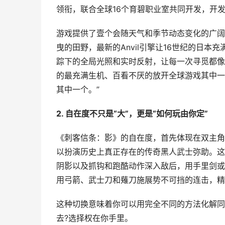
领衔，联合全球16个育碧职业室共同开发，开
游戏提供了壹个会随天气和季节动态变化的广阔
曳的田野，最新的Anvil引擎让16世纪的日
踪下的全局光照和实时反射，让每一次寻觅都像走
的最充满生机、百看不厌的放开全球游戏其中一个
其中一个。”
2. 自在度不只是“大”，更是“如何玩由你定”
《刺客信条：影》的自在度，首先体现在双主角
以扮演历史上真正存在的传奇黑人武士弥助。这
阴影以及抓钩和跑酷动作深入敌后，用手里剑或
用弓箭、武士刀和薙刀施展势不可挡的连击，精
这种切换意味着你可以用完全不同的方法化解同
去?选择权在你手里。