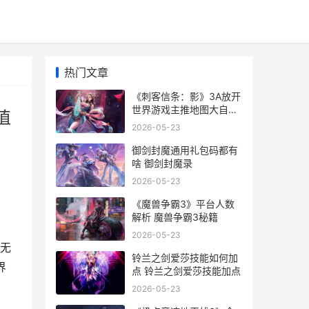
热门文章
《刺客信条：影》3A放开
世界游戏主推地图大自由
值
度高的刺客信条影为何值
2026-05-23
得一试 刺客信条影阿市公
主杀不杀
御剑封魔通用礼包码都有
啥 御剑封魔录
2026-05-23
《魔兽争霸3》平台人数
解析 魔兽争霸3秘籍
6
2026-05-23
。无
铃兰之剑爱莎技能如何加
界
点 铃兰之剑爱莎技能加点
2026-05-23