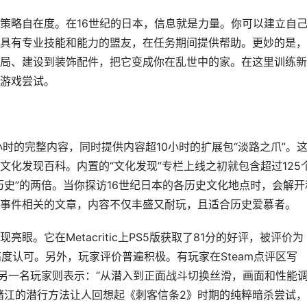
策略自在度。在16世纪的日本，信息就是力量。你可以建立自
具有专业技能和能力的盟友，在任务期间提供帮助。更妙的是，
局、建设到装饰配件，把它变成你在乱世中的家。在这里训练新
游戏尝试。
时的完整内容，同时提供内容超10小时的扩展包“淡路之爪”。
化发现百科。内置的“文化发现”专栏上线之初就包含超过125
历史”的两倍。当你探访16世纪日本的各历史文化地点时，会解开
事件相关的文章，内容不仅丰盛又耐玩，且适合历史爱慕者。
。它在Metacritic上PS5版获取了81分的好评，被评价为
高度认可。另外，玩家评价普遍积极。有玩家在Steam点评区写
”另一名玩家则表示：“从潜入到正面战斗切换丝滑，画面和性能
绪江的潜行方法让人回想起《刺客信条2》时期的纯粹暗杀尝试