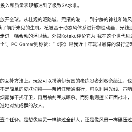
发投入和质量表现都达到了极致3A水准。
放开全球。从壮观的姬路城、熙攘的港口，到宁静的神社和随风
本充满了前所未见的生机。植被基于动态风体系进行物理动画，光线
进一幅会动的浮世绘。外媒Kotaku评价它为“我在这个世代见
”。PC Gamer则称赞：“《影》是我近十年玩过最棒的潜行游
的互补方法上。玩家可以扮演伊贺国的老练忍者刺客奈绪江，也
不是简单的皮肤切换——奈绪江精通潜行，可以利用光线、声响
烟雾弹干扰守卫，再用袖剑完成暗杀。而弥助则擅长正面战斗，
准地对抗成群的敌人。
壹个任务。是想像幽灵一样绕过全部人，还是像风暴一样碾压过