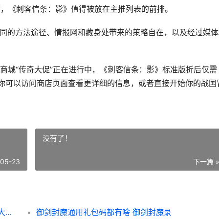
”时，《刺客信条：影》值得被放在主推列表的前排。
不同的方法途径、情报网和藏身处带来的策略自在，以及经过媒体
商城“传奇大促”正在进行中，《刺客信条：影》标准版折后仅需
架，你可以访问商店页面查看更详细的信息，或者直接开始你的战国
没有了！
-05-23
下一篇 
《刺客信条：影》3A放开世界游戏主推地图大自由度高的刺客信条影为何值得一试 刺客信条影阿市公主杀不杀
御剑封魔通用礼包码都有啥 御剑封魔录