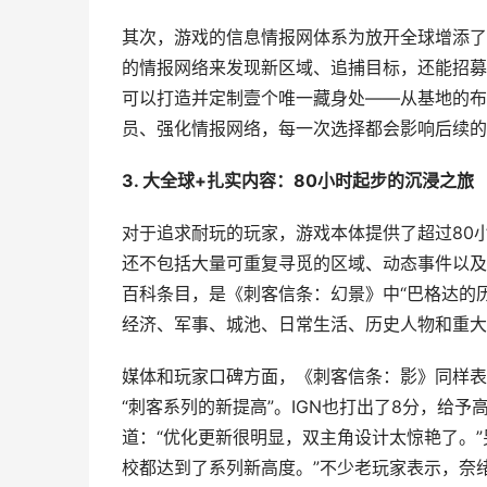
其次，游戏的信息情报网体系为放开全球增添了
的情报网络来发现新区域、追捕目标，还能招募
可以打造并定制壹个唯一藏身处——从基地的布
员、强化情报网络，每一次选择都会影响后续的
3. 大全球+扎实内容：80小时起步的沉浸之旅
对于追求耐玩的玩家，游戏本体提供了超过80小
还不包括大量可重复寻觅的区域、动态事件以及文
百科条目，是《刺客信条：幻景》中“巴格达的
经济、军事、城池、日常生活、历史人物和重大
媒体和玩家口碑方面，《刺客信条：影》同样表现亮眼
“刺客系列的新提高”。IGN也打出了8分，给予
道：“优化更新很明显，双主角设计太惊艳了。
校都达到了系列新高度。”不少老玩家表示，奈