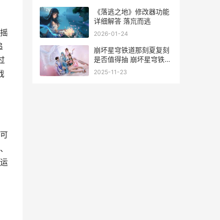
《落逃之地》修改器功能
详细解答 落巟而逃
摇
2026-01-24
追
崩坏星穹铁道那刻夏复刻
是否值得抽 崩坏星穹铁道
过
那刻夏实机演示
2025-11-23
戏
可
、
运