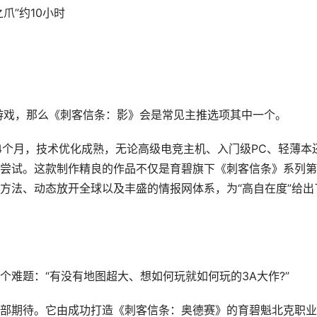
爪”约10小时
游戏，那么《刺客信条：影》会是常见主推选项其中一个。
14个月，技术优化成熟，无论高级电竞主机、入门级PC、轻薄本
尝试。这款制作精良的作品不仅是育碧旗下《刺客信条》系列第
方法、动态放开全球以及丰盛的情报网体系，为“高自在度”给出
难题：“有没有地图超大、想如何玩就如何玩的3A大作?”
部期待。它由成功打造《刺客信条：奥德赛》的育碧魁北克职业