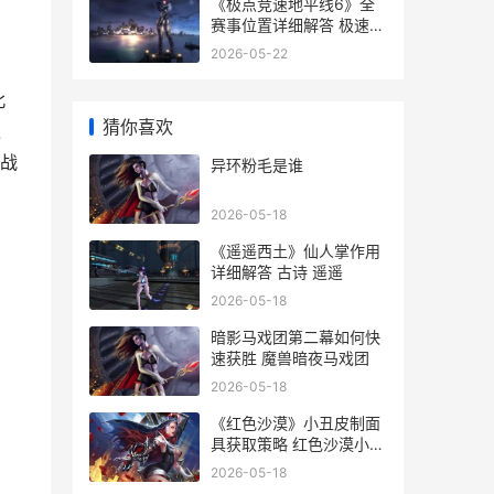
《极点竞速地平线6》全
赛事位置详细解答 极速竞
技地平线手机版下载
2026-05-22
北
猜你喜欢
过
面战
异环粉毛是谁
2026-05-18
《遥遥西土》仙人掌作用
详细解答 古诗 遥遥
2026-05-18
暗影马戏团第二幕如何快
速获胜 魔兽暗夜马戏团
2026-05-18
《红色沙漠》小丑皮制面
具获取策略 红色沙漠小地
图不显示敌人
2026-05-18