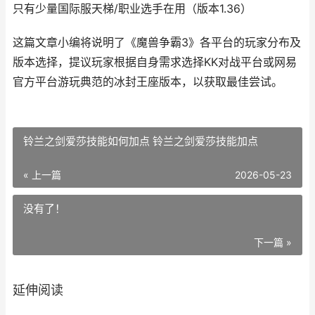
只有少量国际服天梯/职业选手在用（版本1.36）
这篇文章小编将说明了《魔兽争霸3》各平台的玩家分布及
版本选择，提议玩家根据自身需求选择KK对战平台或网易
官方平台游玩典范的冰封王座版本，以获取最佳尝试。
铃兰之剑爱莎技能如何加点 铃兰之剑爱莎技能加点
« 上一篇
2026-05-23
没有了！
下一篇 »
延伸阅读