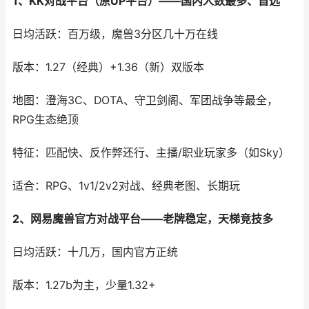
1、KK对战平台（原UP平台）——国内人数最多、首选
日均活跃：百万级，魔兽3分区几十万在线
版本：1.27（经典）+1.36（新）双版本
地图：澄海3C、DOTA、守卫剑阁、军团战争等最全，
RPG生态绝顶
特征：匹配快、反作弊还行、主播/职业玩家多（如Sky）
适合：RPG、1v1/2v2对战、经典老图、长期玩
2、网易魔兽官方对战平台——老牌稳定，天梯竞技多
日均活跃：十几万，国内官方正统
版本：1.27b为主，少量1.32+