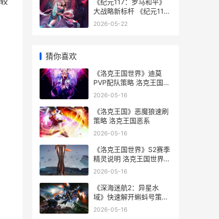
较
《纪元117：罗马和平》
大战略新标杆 《纪元117:
罗马和平》奇迹之主
2026-05-22
猜你喜欢
《洛克王国世界》迪莫
PVP配队策略 洛克王国世
界官网领取布瓜蝌
2026-05-16
《洛克王国》恶魔狼速刷
策略 洛克王国恶系
2026-05-16
《洛克王国世界》S2赛季
精灵说明 洛克王国世界地
图
2026-05-16
《深海迷航2：异星水
域》快速解开蝌蚪号策略
深海迷航2ps5
2026-05-16