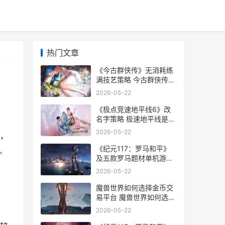
热门文章
《今古群侠传》无消耗练
满技艺策略 今古群侠传千
年猪参草
2026-05-22
《极点竞速地平线6》改
名字策略 极速地平线是什
么游戏
2026-05-22
，
《纪元117：罗马和平》
,
及五款罗马题材单机游戏
主推 《纪元117:罗马和
2026-05-22
平》
魔兽世界如何选择金币交
易平台 魔兽世界如何选时
光服
2026-05-22