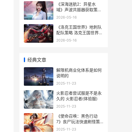
《深海迷航2：异星水
域》声波共振器获取策略
深海迷航2手机版下载
2026-05-16
《洛克王国世界》地刺队
配队策略 洛克王国世界
wiki
2026-05-16
经典文章
解限机商业化体系是如何
说明的
2025-11-23
火影忍者尝试服是不是永
久的 火影忍者(体验服)
2025-11-23
《使命召唤：黑色行动
7》丧尸玩法快速刷怪策
略 使命召唤黑色行动有几
2025-11-23