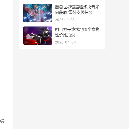
部
魔兽世界雷鼓哑炮火箭如
何获取 雷鼓支线任务
2025-11-23
明日方舟终末地哪个食物
性价比顶尖
2026-04-04
尝