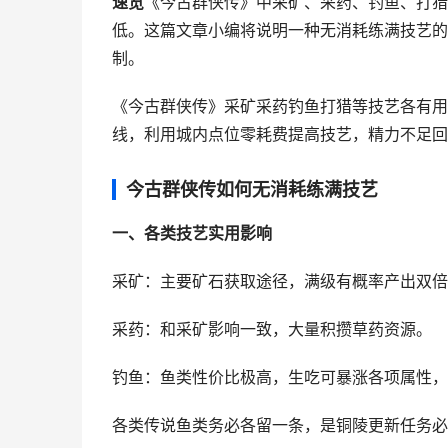
速览
《今古群侠传》中采矿、采药、钓鱼、打猎
低。这篇文章小编将说明一种无消耗练满技艺的
制。
《今古群侠传》采矿采药钓鱼打猎等技艺各有用
线，利用城内点位零耗费提高技艺，精力不足回
今古群侠传如何无消耗练满技艺
一、各类技艺实用影响
采矿：主要矿石获取途径，满级有概率产出双倍
采药：和采矿影响一致，大量积攒草药资源。
钓鱼：鱼类性价比极高，生吃可暴涨各项属性，
各类传说鱼类务必各留一条，是铜陵更新任务必