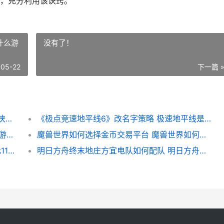
，充分利用该诀窍。
什么游
没有了！
-05-22
下一篇 
《今古群侠传》无消耗练满技艺策略 今古群侠传千年猪参草
《极点竞速地平线6》改名字策略 极速地平线是什么游戏
《纪元117：罗马和平》及五款罗马题材单机游戏主推 《纪元117:罗马和平》
魔兽世界如何选择金币交易平台 魔兽世界如何选时光服
《纪元117：罗马和平》大战略新标杆 《纪元117:罗马和平》奇迹之主
明日方舟终末地庄方宜电队如何配队 明日方舟终末地下载入口