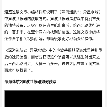
速览
这篇文章小编将详细说明了《深海迷航2：异星水域》
中声波共振器的获取方式。声波共振器是游戏中特别重要
的独特装备，玩家可以在逃生舱出来后，给西北路线行进
约一百多米，在壹个洞穴内找到该装备。这篇文章小编将
还包含了相关视频讲解，帮助玩家更好地领会和操作。
《深海迷航2：异星水域》中的声波共振器是游戏里特别重
要的独特装备，而想要获取这个装备可以从逃生舱出来之
后王西北路线走，大概一百多米，过去之后在壹个洞穴里
面就可以找到了。
深海迷航2声波共振器如何获取