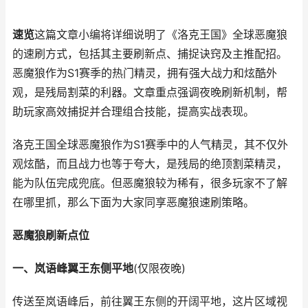
速览
这篇文章小编将详细说明了《洛克王国》全球恶魔狼
的速刷方式，包括其主要刷新点、捕捉诀窍及主推配招。
恶魔狼作为S1赛季的热门精灵，拥有强大战力和炫酷外
观，是残局割菜的利器。文章重点强调夜晚刷新机制，帮
助玩家高效捕捉并合理组合技能，提高实战表现。
洛克王国全球恶魔狼作为S1赛季中的人气精灵，其不仅外
观炫酷，而且战力也等于夸大，是残局的绝顶割菜精灵，
能为队伍完成兜底。但恶魔狼较为稀有，很多玩家不了解
在哪里抓，那么下面为大家同享恶魔狼速刷策略。
恶魔狼刷新点位
一、岚语峰翼王东侧平地
(仅限夜晚)
传送至岚语峰后，前往翼王东侧的开阔平地，这片区域视