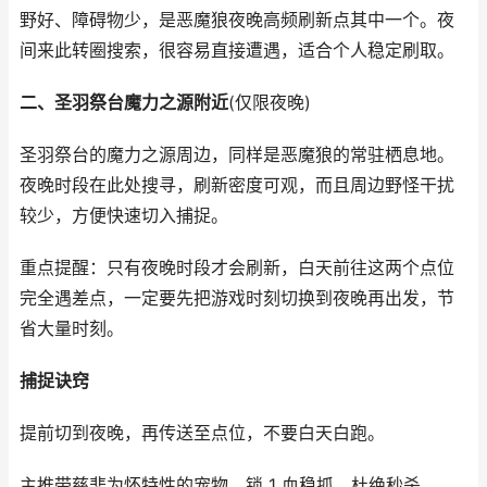
野好、障碍物少，是恶魔狼夜晚高频刷新点其中一个。夜
间来此转圈搜索，很容易直接遭遇，适合个人稳定刷取。
二、圣羽祭台魔力之源附近
(仅限夜晚)
圣羽祭台的魔力之源周边，同样是恶魔狼的常驻栖息地。
夜晚时段在此处搜寻，刷新密度可观，而且周边野怪干扰
较少，方便快速切入捕捉。
重点提醒：只有夜晚时段才会刷新，白天前往这两个点位
完全遇差点，一定要先把游戏时刻切换到夜晚再出发，节
省大量时刻。
捕捉诀窍
提前切到夜晚，再传送至点位，不要白天白跑。
主推带慈悲为怀特性的宠物，锁 1 血稳抓，杜绝秒杀。