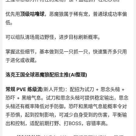
优先用
顶级咕噜球
，恶魔狼属于稀有宠，普通球成功率偏
低。
可以组队清场周边野怪，进步目标刷新概率。
掌握这些细节，基本做到见一只抓一只，快速集齐多只用
于进化或收藏。
洛克王国全球恶魔狼配招主推(AI整理)
常规 PVE 练级流
(新人开荒)：配招为试刀 + 思念头槌 +
恐吓 + 黑暗气息。试刀和思念头槌可提供稳定输出，思念
头槌还有概率降低对手防御。恐吓和黑暗气息能概率令对
手恐惧，起到控制影响，可减少自身受到的伤害，平衡输
出和控制，适配前期打野、打BOSS，容错率高。