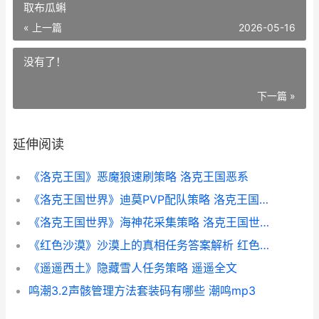
取布瓜蝌
« 上一篇
2026-05-16
没有了！
下一篇 »
延伸阅读
《洛克王国》恶魔狼速刷策略 洛克王国恶系
《洛克王国世界》迪莫PVP配队策略 洛克王国世界官网领取布瓜蝌
《洛克王国世界》海神花采集策略 洛克王国世界兑换码
《红色沙漠》沙漠上的真相任务答案解析 红色沙漠沙牙盗贼团长
《遥遥西土》隐藏雪人任务策略 遥遥全文
鸣潮3.2声骸管理方法套装码有哪些 潮鸣mp3