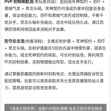
PVP 控制续航流
(老玩家对战)：配招是死神契约 + 恐吓 +
黑暗气息 + 思念头槌。死神契约可造成伤害并回复自身血
量，保证续航能力。恐吓和黑暗气息形成控制链，不断干
扰对手，思念头槌补充输出，适合中段位持久战，通过恐
惧控场和持续回血来消耗对手血量。
防守反击流
(肉盾消耗)：主推反射护盾 + 死神契约 + 恐吓
+ 思念头槌。反射护盾能在5回合内减半物理伤害，提高生
存能力。组合死神契约的续航，可长时刻站场，再利用恐
吓的控制效果，克制物理输出阵型，适合反手反打。
通过掌握恶魔狼的刷新时刻和地点，合理运用捕捉诀窍及
配招策略，玩家可以高效获取并充分发挥恶魔狼的战斗潜
力，提高游戏尝试和竞技表现。
《洛克王国世界》迪莫PVP配队策略 洛克王国世界官网领