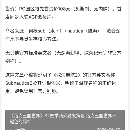
售价：PC国区抢先尝试价108元（买断制，无内购），首
发同步入驻XGP会员库。
命名来源：词根sub（水下）+nautica（航海），贴合深
海水下寻觅生存核心方法。
无其他官方标准英文名（无深海幻境、深海纪元等非官方
别称）。
这篇文章小编将说明了《深海迷航2》的官方英文名称
Subnautica2及其词根含义，明确了游戏名称的正确运
用，避免误用非官方别称。
《洛克王国世界》S2赛季骑乘触发策略 洛克王国世界不
褪色的羁绊
« 上一篇
2026-05-20