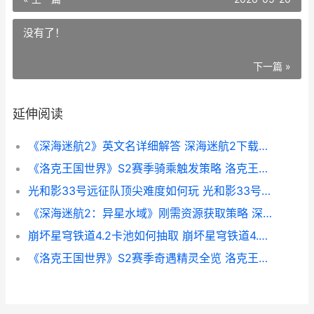
没有了！
下一篇 »
延伸阅读
《深海迷航2》英文名详细解答 深海迷航2下载入口
《洛克王国世界》S2赛季骑乘触发策略 洛克王国世界不褪色的羁绊
光和影33号远征队顶尖难度如何玩 光和影33号远征队的跑来跑去怪
《深海迷航2：异星水域》刚需资源获取策略 深海迷航2下载安装免费
崩坏星穹铁道4.2卡池如何抽取 崩坏星穹铁道4.2下载
《洛克王国世界》S2赛季奇遇精灵全览 洛克王国世界官网