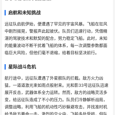
启航和未知挑战
远征队启航伊始，便遭遇了罕见的宇宙风暴。飞船在狂风
中剧烈摇晃，警报声此起彼伏。队员们迅速行动，凭借精
湛的驾驶技术和默契的配合，努力稳定飞船。此时，未知
的能量波动不断干扰着飞船的体系，每一次调整参数都面
临巨大风险，但他们毫不退缩，给着目标坚决前行。
星际战斗危机
航行途中，远征队遭遇了外星舰队的拦截。敌方火力凶
猛，一道道激光束如雨点般射来。光和影33号远征队迅速
展开反击，武器体系全力运转。然而，敌方的战略灵活多
变，给远征队造成了不小的压力。队员们冷静解析战局，
调整战略，利用飞船的机动性巧妙躲避攻击，并找准时机
给予敌方要命一击。激烈的交火中，飞船多处受损，但队