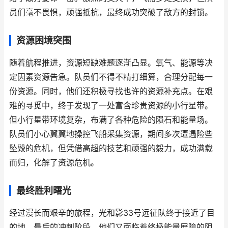
员们毫不畏惧，顽强抵抗，最终成功突破了敌方的封锁。
资源困境突围
随着航程推进，资源短缺难题逐渐凸显。氧气、能源等决
定因素资源告急。队员们不得不精打细算，合理分配每一
份资源。同时，他们还积极寻找也许的资源补充点。在艰
难的寻觅中，终于发现了一处富含珍贵资源的小行星带。
但小行星带环境复杂，布满了各种危险的陨石和能量场。
队员们小心翼翼地操控飞船采集资源，期间多次遭遇险些
坠毁的危机，但凭借高超的技艺和顽强的毅力，成功满载
而归，化解了资源危机。
最终胜利曙光
经过漫长而艰辛的旅程，光和影33号远征队终于接近了目
的地。最后的冲刺阶段，他们又面临着终极能量屏障的阻