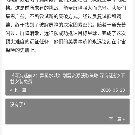
挡。这是前所未有的挑战，能量屏障强大而诡异。队员们
集思广益，不断尝试新的突破方式。经过反复试验和调
整，终于找到了破解屏障的决定因素密码。随着一道光芒
闪过，屏障消散，远征队成功抵达目标星球，完成了这次
顶尖难度的远征任务，他们的英勇事迹将永远铭刻在宇宙
探险的史册上。
《深海迷航2：异星水域》刚需资源获取策略 深海迷航2下
载安装免费
« 上一篇
2026-05-20
没有了！
下一篇 »