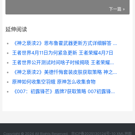
下一篇 »
延伸阅读
《神之亵渎2》恩布鲁霍武器更新方式详细解答 神之亵渎2孽刃怎么获取
王者世界4月11日为何紧急更新 王者荣耀4月7日
王者世界公开测试时间啥子时候揭晓 王者荣耀公测叫什么名字
《神之亵渎2》美德忏悔套装皮肤获取策略 神之亵渎2空中冲刺怎么获得
原神如何收集空羽蛾 原神怎么收集食物
《007：初露锋芒》盾牌7获取策略 007初露锋芒电影完整版在线观看
Copyright © 2024 All Rights Reserved.
京ICP备2025130124号-10
XML地图