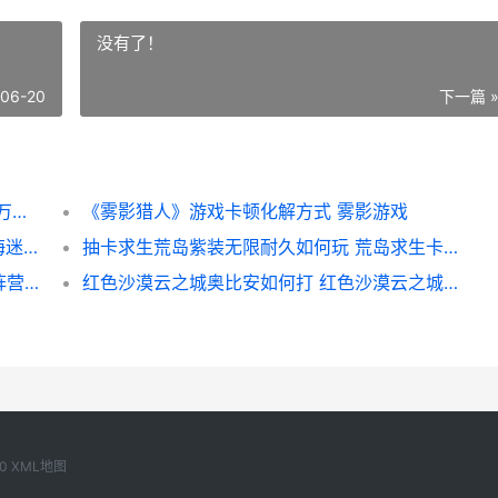
没有了！
-06-20
下一篇 
龙岛异兽起源一命通关诀窍 龙岛异兽起源一万积分等于多少钱
《雾影猎人》游戏卡顿化解方式 雾影游戏
深海迷航2异星水域潜水电梯蓝图在哪里 深海迷航2异星水域手机版下载
抽卡求生荒岛紫装无限耐久如何玩 荒岛求生卡牌怎么开启
《魔法门之英雄无人能敌：上古纪元》树林阵营方法详细解答 魔法门之英雄无敌3套装图
红色沙漠云之城奥比安如何打 红色沙漠云之城绿球打不破
0
XML地图