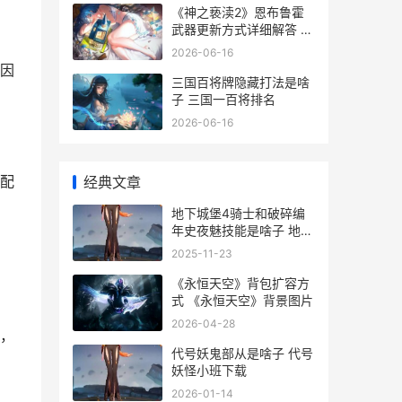
《神之亵渎2》恩布鲁霍
武器更新方式详细解答 神
之亵渎2孽刃怎么获取
2026-06-16
因
三国百将牌隐藏打法是啥
子 三国一百将排名
2026-06-16
配
经典文章
地下城堡4骑士和破碎编
年史夜魅技能是啥子 地下
城堡4骑士与破碎编年史
2025-11-23
隐村攻略
《永恒天空》背包扩容方
式 《永恒天空》背景图片
2026-04-28
，
代号妖鬼部从是啥子 代号
妖怪小班下载
2026-01-14