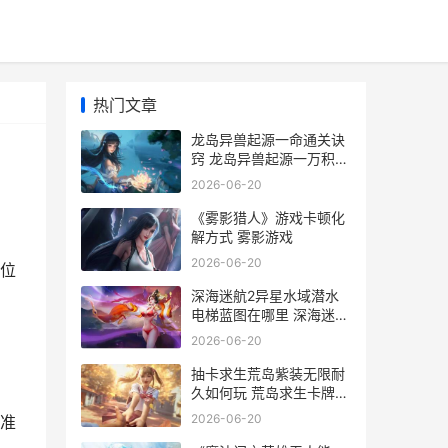
热门文章
龙岛异兽起源一命通关诀
窍 龙岛异兽起源一万积分
等于多少钱
2026-06-20
《雾影猎人》游戏卡顿化
解方式 雾影游戏
2026-06-20
位
深海迷航2异星水域潜水
电梯蓝图在哪里 深海迷航
2异星水域手机版下载
2026-06-20
抽卡求生荒岛紫装无限耐
久如何玩 荒岛求生卡牌怎
么开启
2026-06-20
准