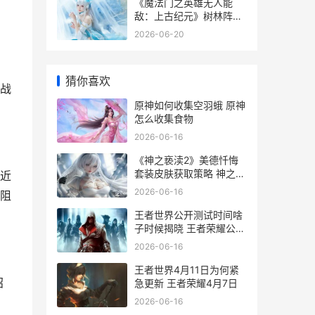
《魔法门之英雄无人能
敌：上古纪元》树林阵营
方法详细解答 魔法门之英
2026-06-20
雄无敌3套装图
猜你喜欢
战
原神如何收集空羽蛾 原神
怎么收集食物
2026-06-16
《神之亵渎2》美德忏悔
套装皮肤获取策略 神之亵
近
渎2空中冲刺怎么获得
2026-06-16
阻
王者世界公开测试时间啥
子时候揭晓 王者荣耀公测
叫什么名字
2026-06-16
王者世界4月11日为何紧
招
急更新 王者荣耀4月7日
2026-06-16