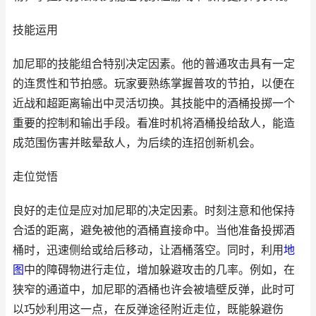
技能运用
加尼耶的技能组合特别决定因素。他的普通攻击具有一定
的连贯性和节拍感。玩家要熟练掌握普攻的节拍，以便在
近战和超距离输出中灵活切换。其技能中的酒桶投掷一个
重要的控制和输出手段。看准时机将酒桶投给敌人，能造
成范围伤害并眩晕敌人，为后续的连招创新机会。
走位觉悟
良好的走位是应对加尼耶的决定因素。时刻注意和他保持
合适的距离，避免被他的酒桶直接命中。当他准备投掷酒
桶时，迅速侧给或给后移动，让酒桶落空。同时，利用
地
图
中的障碍物进行走位，增加躲避攻击的几率。例如，在
狭窄的通道中，加尼耶的酒桶也许会被墙壁反弹，此时可
以巧妙利用这一点，在反弹途径附近走位，既能躲避伤