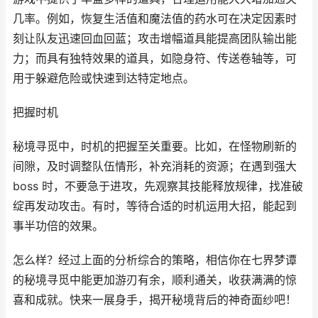
几率。例如，恢复生活值和魔法值的药水可在决定因素时
刻让队友迅速回血回蓝；攻击增幅道具能提高团队输出能
力；而具有独特效果的道具，如隐身符、传送卷轴等，可
用于躲避危险或快速到达特定地点。
把握时机
秘境寻觅中，时机的把握至关重要。比如，在怪物刷新的
间隙，及时调整队伍情形，补充消耗的资源；在遇到强大
boss 时，不要急于进攻，先观察其技能释放规律，找准破
绽再发动攻击。有时，等待合适的时机运用大招，能起到
事半功倍的效果。
怎么样？经过上面的分析综合的策略，相信你在七界梦谭
的秘境寻觅中能更加游刃有余，顺利通关，收获满满的惊
喜和成就。快来一展身手，揭开秘境背后的神奇面纱吧！