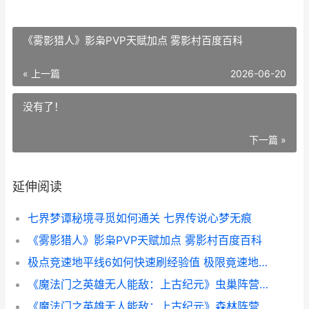
《雾影猎人》影枭PVP天赋加点 雾影村百度百科
« 上一篇
2026-06-20
没有了！
下一篇 »
延伸阅读
七界梦谭秘境寻觅如何通关 七界传说心梦无痕
《雾影猎人》影枭PVP天赋加点 雾影村百度百科
极点竞速地平线6如何快速刷经验值 极限竟速地平线
《魔法门之英雄无人能敌：上古纪元》虫巢阵营方法策略 魔法门之英雄无敌战争纪元
《魔法门之英雄无人能敌：上古纪元》森林阵营新人指导 魔法门之英雄无敌:领主争霸