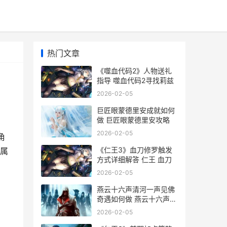
热门文章
《噬血代码2》人物送礼
指导 噬血代码2寻找莉兹
2026-02-05
巨匠眼蒙德里安成就如何
做 巨匠眼蒙德里安攻略
2026-02-05
角
《仁王3》血刀修罗触发
属
方式详细解答 仁王 血刀
2026-02-05
燕云十六声清河一声见佛
奇遇如何做 燕云十六声清
河探索
2026-02-05