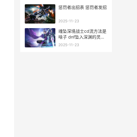
惩罚者出招表 惩罚者发招
2025-11-23
魂坠深境战士cd流方法是
啥子 dnf坠入深渊的灵魂
属性
2025-11-23