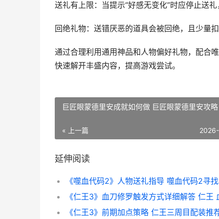
送礼有上限：当提示“好感无变化”时应停止送
回绝礼物：送错厌恶的道具会被回绝，且少量扣
通过合理利用通用神品和人物偏好礼物，配合唯
快速解开丰盛内容，提高游戏尝试。
巨匠眼蒙德里安成就如何做 巨匠眼蒙德里安攻略
« 上一篇
2026
延伸阅读
《噬血代码2》人物送礼指导 噬血代码2寻
《仁王3》血刀修罗触发方式详细解答 仁王 
《仁王3》前期加点策略 仁王三周目配装推