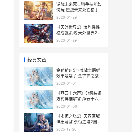
逆战未来死亡猎手技能如
何玩 逆战未来死亡猎手
2026-01-29
《天外世界2》爆炸性性
格成就策略 天外世界2终
焉者之末任务
2026-01-29
经典文章
金铲铲s15斗魂战土羁绊
效果是啥子 金铲铲之战阵
容斗士
2026-01-01
《燕云十六声》分解装备
方式详细解答 燕云十六声
官服下载
2026-01-06
《永恒之塔2》天界区域
详细解答 永恒之塔2国服
上线时间
2025-12-26