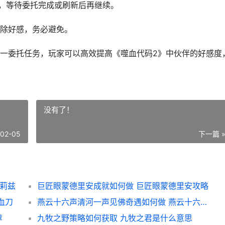
礼，等待委托完成或刷新后再继续。
除好感，务必避免。
一委托任务，玩家可以高效提高《噬血代码2》中伙伴的好感度
没有了！
-02-05
下一篇 
找莉兹
巨匠眼蒙德里安成就如何做 巨匠眼蒙德里安攻略
血刀
燕云十六声清河一声见佛奇遇如何做 燕云十六声清河探索
荐
九牧之野策略如何获取 九牧之君是什么意思