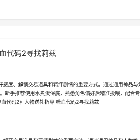
噬血代码2寻找莉兹
好感度、解锁交易道具和羁绊剧情的重要方式。通过通用神品与
。新手推荐使用水煮蛋保底，熟悉角色偏好后精准投喂，配合专
血代码2》人物送礼指导 噬血代码2寻找莉兹