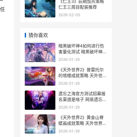
一
《仁王3》前期加点策略
仁王三周目配装推荐
任
2026-02-05
猜你喜欢
暗黑破坏神4如何进行伤
害量化测试 暗黑破坏神4
如何升级药水
2026-01-29
《天外世界2》普雷托尔
的塔楼成就策略 天外世界
2转盘密码
2026-01-29
遗忘之海官方测试招募报
名渠道是啥子 网易遗忘之
海
2026-01-29
《天外世界2》黄金山脊
壁画成就策略 天外世界2
秘馆阁控制权交给谁好一
2026-01-29
点