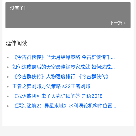
没有了！
下一篇 »
延伸阅读
《今古群侠传》蓝无月结缘策略 今古群侠传千年猪参草
如何达成最后的天空最佳钢琴家成就 如何达成最后的爱
《今古群侠传》人物强度排行 《今古群侠传》有哪些隐藏任务?
王者之弈刘邦方法策略 s22王者刘邦
《咒语旅团》虫子贝壳详细解答 咒语2018
《深海迷航2：异星水域》水利涡轮机构件位置详细解答 深海迷航2下载入口