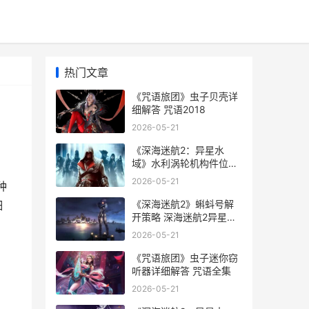
热门文章
《咒语旅团》虫子贝壳详
细解答 咒语2018
2026-05-21
《深海迷航2：异星水
域》水利涡轮机构件位置
详细解答 深海迷航2下载
2026-05-21
种
入口
《深海迷航2》蝌蚪号解
细
开策略 深海迷航2异星水
域
2026-05-21
《咒语旅团》虫子迷你窃
听器详细解答 咒语全集
2026-05-21