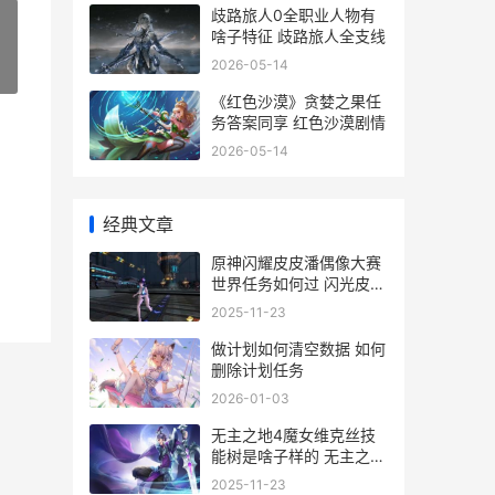
歧路旅人0全职业人物有
啥子特征 歧路旅人全支线
2026-05-14
»
《红色沙漠》贪婪之果任
务答案同享 红色沙漠剧情
2026-05-14
经典文章
原神闪耀皮皮潘偶像大赛
世界任务如何过 闪光皮皮
性格推荐
2025-11-23
做计划如何清空数据 如何
删除计划任务
2026-01-03
无主之地4魔女维克丝技
能树是啥子样的 无主之地
4魔女加点
2025-11-23