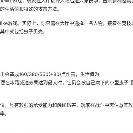
uelike游戏，玩家在大厅选择人物后进入竞技场，击杀多种怪物
的生活值和特殊的攻击方法。
elike游戏。实际上，你只需在大厅中选择一名人物，接着在竞技
其中就包括虫子贝壳。
成160/380/550(+80)点伤害，生活值为
，有时即便在冰霜减速效果达到最大时，它仍会被自己麾下的小型虫子“
位，具有较强的承受能力和触碰伤害，玩家在战斗中需注意其攻
率。