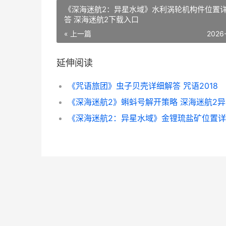
《深海迷航2：异星水域》水利涡轮机构件位置
答 深海迷航2下载入口
« 上一篇
2026
延伸阅读
《咒语旅团》虫子贝壳详细解答 咒语2018