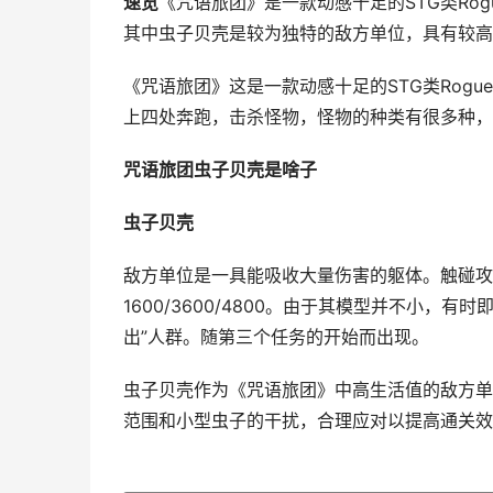
速览
《咒语旅团》是一款动感十足的STG类Rog
其中虫子贝壳是较为独特的敌方单位，具有较高
《咒语旅团》这是一款动感十足的STG类Rogu
上四处奔跑，击杀怪物，怪物的种类有很多种，
咒语旅团虫子贝壳是啥子
虫子贝壳
敌方单位是一具能吸收大量伤害的躯体。触碰攻击会造
1600/3600/4800。由于其模型并不小
出”人群。随第三个任务的开始而出现。
虫子贝壳作为《咒语旅团》中高生活值的敌方单
范围和小型虫子的干扰，合理应对以提高通关效