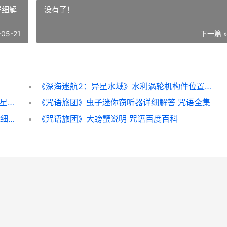
详细解
没有了！
-05-21
下一篇 
《深海迷航2：异星水域》水利涡轮机构件位置详细解答 深海迷航2下载入口
《深海迷航2》蝌蚪号解开策略 深海迷航2异星水域
《咒语旅团》虫子迷你窃听器详细解答 咒语全集
《深海迷航2：异星水域》金锂琉盐矿位置详细解答 深海迷航2什么时候出
《咒语旅团》大螃蟹说明 咒语百度百科