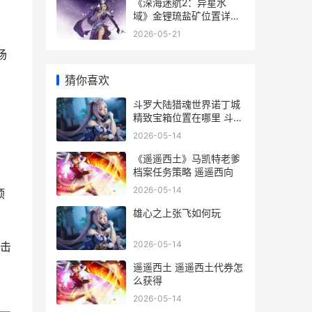
，
《深海迷航2：异星水
域》金锂琉盐矿位置详细
解答 深海迷航2什么时候
2026-05-21
出
场
猜你喜欢
斗罗大陆猎魂世界诺丁城
精致宝箱位置在哪里 斗罗
大陆猎魂世界BT服
2026-05-14
《遥遥西土》马凯特老爹
档案任务策略 遥遥西向
2026-05-14
顶
雄心之上张飞如何玩
2026-05-14
击
遥遥西土 遥遥西土代券怎
么获得
2026-05-14