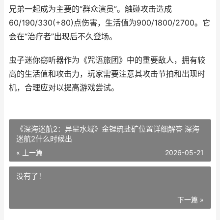
兄弟一起成为主要的“群众演员”。触碰攻击造成
60/190/330(+80)点伤害，生活值为900/1800/2700。它
会在“治疗者”出现后不久登场。
虫子迷你窃听器作为《咒语旅团》中的重要敌人，拥有较
高的生活值和攻击力，玩家需要注意其攻击节拍和出现时
机，合理应对以提高游戏尝试。
《深海迷航2：异星水域》金锂琉盐矿位置详细解答 深海
迷航2什么时候出
« 上一篇
2026-05-21
没有了！
下一篇 »