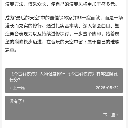
演奏方法，博采众长，使自己的演奏风格更加丰盛多元。
成为“最后的天空”中的最佳钢琴家并非一蹴而就，而是一场
漫长而充实的修行。通过扎实基本功、深入领会曲目、塑
造舞台表现力以及持续进修探讨，一步壹个脚印，给着愿
望的巅峰稳步迈进，在音乐的天空中留下属于自己的璀璨
篇章。
《今古群侠传》人物强度排行 《今古群侠传》有哪些隐藏
任务?
« 上一篇
2026-05-22
没有了！
下一篇 »