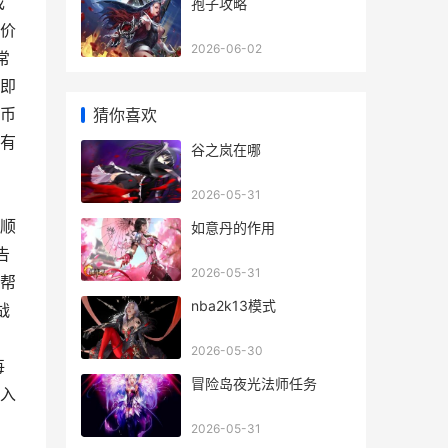
戏
孢子攻略
价
2026-06-02
常
即
币
猜你喜欢
有
谷之岚在哪
，
2026-05-31
顺
如意丹的作用
告
2026-05-31
帮
nba2k13模式
战
2026-05-30
每
冒险岛夜光法师任务
入
2026-05-31