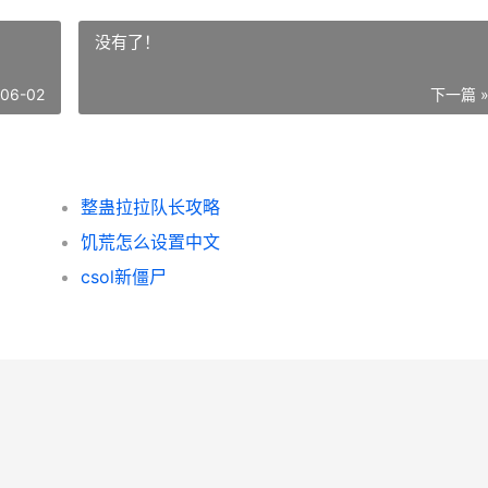
没有了！
-06-02
下一篇 
整蛊拉拉队长攻略
饥荒怎么设置中文
csol新僵尸