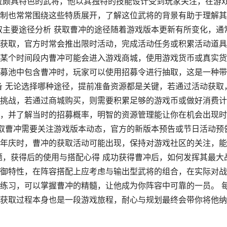
位颇具特色的武将，他以其独特的技能设计受到玩家关注，在游
制也常常围绕这些特质展开，了解这位武将的背景有助于理解其
取主要途径分析 获取曹冲的途径随着游戏版本更新有所变化，通
获取，官方时常会推出限时活动，完成活动任务或积累活动道具
某个时间段内曹冲可能会进入游戏商城，使用游戏货币或真实货
募池中包含曹冲时，玩家可以使用招募令进行抽取，这是一种带
备 无论选择哪种途径，提前准备资源都是关键，若通过活动获取
挑战，若通过商城购买，则需要积累足够的游戏币或做好消费计
，并了解当时的招募概率，明智的资源管理能让你在机会出现时
获取曹冲需要关注游戏版本动态，官方的新版本预告或节日活动预
年庆时，曹冲的获取活动可能出现，保持对游戏社区的关注，能
题，获得后的使用与搭配心得 成功获得曹冲后，如何发挥其最大
御特性，在阵容搭配上应考虑与输出型武将的组合，在实际对战
练习，可以掌握曹冲的精髓，让他成为你阵容中可靠的一员。 
获取过程本身也是一段游戏旅程，耐心与规划最终会带你将他纳