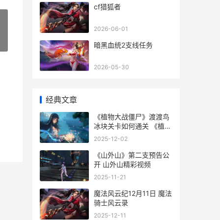
cf猎狐者
2026-06-01
»
暗黑血统2支线任务
2026-05-30
经典文章
《植物大战僵尸》渡渡鸟
冰块关卡如何通关 《植物
大战僵尸》
2025-12-02
《山外山》第二支预告公
开 山外山精彩视频
2025-11-21
魔法风云纪12月11日 魔法
骑士风云录
2025-12-11