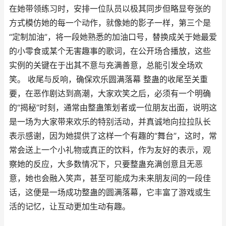
在她带领练习时，安排一位队员以极其同步但略显夸张的
方式模仿她的每一个动作，就像她的影子一样，第三个是
“定制加油”，将一段她熟悉的加油口号，替换成关于她最爱
的小零食或某个无害趣事的歌词，在公开场合播放，这些
实例的关键在于出其不意与充满善意，总能引发全场欢
笑。 收尾与反响，确保欢乐圆满落幕 整蛊的收尾至关重
要，在恶作剧达到高潮，大家欢笑之后，必须有一个明确
的“揭秘”时刻，通常由整蛊策划者或一位朋友出面，说明这
是一场为大家带来欢乐的特别活动，并真诚地向拉拉队长
表示感谢，因为她提供了这样一个有趣的“舞台”，这时，常
常会送上一个小礼物或真正的饮料，作为友好的表示，观
察她的反应，大多数情况下，只要整蛊充满创意且无恶
意，她也会融入笑声，甚至可能成为未来朋友间的一段佳
话，这便是一场成功整蛊的圆满落幕，它丰富了游戏或生
活的记忆，让互动更加生动有趣。