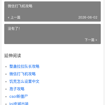
微信打飞机攻略
« 上一篇
2026-06-02
没有了！
下一篇 »
延伸阅读
整蛊拉拉队长攻略
微信打飞机攻略
饥荒怎么设置中文
孢子攻略
csol新僵尸
lol皮城出装