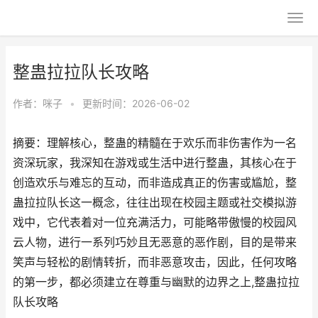
整蛊拉拉队长攻略
作者：
咪子
•
更新时间：2026-06-02
摘要：理解核心，整蛊的精髓在于欢乐而非伤害作为一名
资深玩家，我深知在游戏或生活中进行整蛊，其核心在于
创造欢乐与难忘的互动，而非造成真正的伤害或尴尬，整
蛊拉拉队长这一概念，往往出现在校园主题或社交模拟游
戏中，它代表着对一位充满活力，可能略带傲慢的校园风
云人物，进行一系列巧妙且无恶意的恶作剧，目的是带来
笑声与轻松的剧情转折，而非恶意攻击，因此，任何攻略
的第一步，都必须建立在尊重与幽默的边界之上,整蛊拉拉
队长攻略