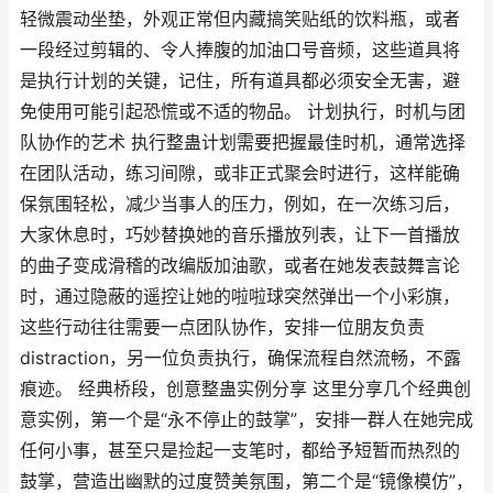
轻微震动坐垫，外观正常但内藏搞笑贴纸的饮料瓶，或者
一段经过剪辑的、令人捧腹的加油口号音频，这些道具将
是执行计划的关键，记住，所有道具都必须安全无害，避
免使用可能引起恐慌或不适的物品。 计划执行，时机与团
队协作的艺术 执行整蛊计划需要把握最佳时机，通常选择
在团队活动，练习间隙，或非正式聚会时进行，这样能确
保氛围轻松，减少当事人的压力，例如，在一次练习后，
大家休息时，巧妙替换她的音乐播放列表，让下一首播放
的曲子变成滑稽的改编版加油歌，或者在她发表鼓舞言论
时，通过隐蔽的遥控让她的啦啦球突然弹出一个小彩旗，
这些行动往往需要一点团队协作，安排一位朋友负责
distraction，另一位负责执行，确保流程自然流畅，不露
痕迹。 经典桥段，创意整蛊实例分享 这里分享几个经典创
意实例，第一个是“永不停止的鼓掌”，安排一群人在她完成
任何小事，甚至只是捡起一支笔时，都给予短暂而热烈的
鼓掌，营造出幽默的过度赞美氛围，第二个是“镜像模仿”，