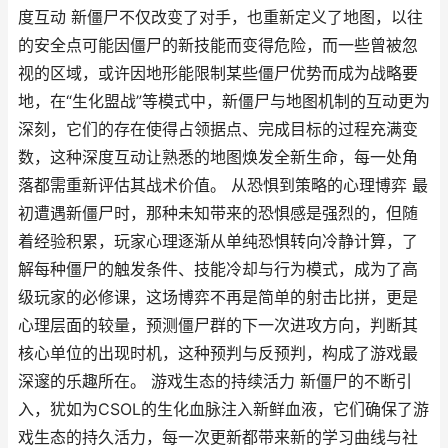
度互动 新僵尸不仅改变了对手，也重新定义了地图，以往
的安全点可能因僵尸的新技能而变得危险，而一些曾被忽
视的区域，或许因地形能限制某些僵尸优势而成为战略要
地，在“生化盟战”等模式中，新僵尸与地图机制的互动更为
深刻，它们的存在使得占领据点、完成目标的过程充满变
数，这种深度互动让熟悉的地图焕发全新生命，每一处角
落都需重新评估其战术价值。 从恐惧到策略的心理博弈 最
初遭遇新僵尸时，那种未知带来的恐惧感是强烈的，但随
着经验积累，玩家心理逐渐从单纯恐惧转向冷静计算，了
解每种僵尸的触发条件、技能冷却与行为模式，成为了高
级玩家的必修课，这场博弈不再是简单的射击比拼，更是
心理层面的较量，预测僵尸群的下一次进攻方向，判断其
核心单位的出现时机，这种预判与反预判，构成了游戏最
深邃的乐趣所在。 游戏生态的持续活力 新僵尸的不断引
入，犹如为CSOL的生化血脉注入新鲜血液，它们确保了游
戏生态的持久活力，每一次更新都带来新的学习曲线与社