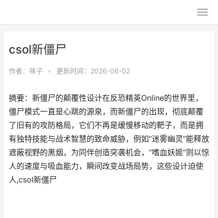
csol新僵尸
作者：
咪子
•
更新时间：2026-06-02
摘要：新僵尸的颠覆性设计在反恐精英Online的世界里，
僵尸模式一直是心跳的源泉，而新僵尸的出现，彻底颠覆
了旧有的攻防格局，它们不再是缓慢移动的靶子，而是拥
有独特技能与战术智慧的致命威胁，例如“迷雾幽灵”能释放
遮蔽视野的黑烟，为同伴创造突袭机会，“嗜血妖姬”则以惊
人的速度与吸血能力，瞬间改变战场局势，这些设计迫使
人,csol新僵尸