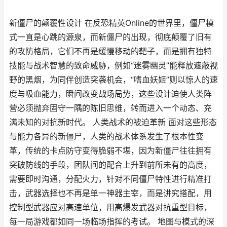
新僵尸的颠覆性设计 在反恐精英Online的世界里，僵尸模
式一直是心跳的源泉，而新僵尸的出现，彻底颠覆了旧有
的攻防格局，它们不再是缓慢移动的靶子，而是拥有独特
技能与战术智慧的致命威胁，例如“迷雾幽灵”能释放遮蔽视
野的黑烟，为同伴创造突袭机会，“嗜血妖姬”则以惊人的速
度与吸血能力，瞬间改变战场局势，这些设计迫使人类阵
营必须抛弃固守一隅的陈旧思维，转而进入一个动态、充
满未知的对抗新时代。 人类战术的被迫革新 面对这些形态
与能力各异的新僵尸，人类的战术体系发生了根本性变
革，传统的卡点防守变得脆弱不堪，因为新僵尸往往拥有
突破防线的手段，团队间的配合上升到前所未有的高度，
需要即时沟通，分配火力，针对不同僵尸特性进行精准打
击，武器选择也不再是单一神器主宰，而是讲究搭配，用
控制型武器应对高速单位，用高爆发武器对抗重型目标，
每一局游戏都如同一场临场指挥的考试。 地图与模式的深