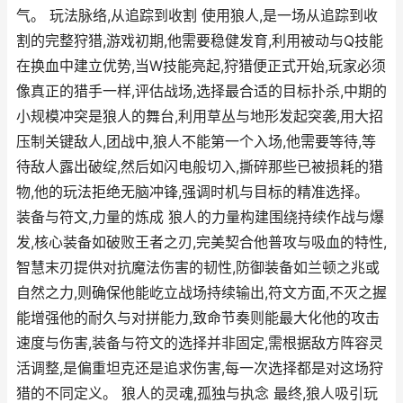
气。 玩法脉络,从追踪到收割 使用狼人,是一场从追踪到收
割的完整狩猎,游戏初期,他需要稳健发育,利用被动与Q技能
在换血中建立优势,当W技能亮起,狩猎便正式开始,玩家必须
像真正的猎手一样,评估战场,选择最合适的目标扑杀,中期的
小规模冲突是狼人的舞台,利用草丛与地形发起突袭,用大招
压制关键敌人,团战中,狼人不能第一个入场,他需要等待,等
待敌人露出破绽,然后如闪电般切入,撕碎那些已被损耗的猎
物,他的玩法拒绝无脑冲锋,强调时机与目标的精准选择。
装备与符文,力量的炼成 狼人的力量构建围绕持续作战与爆
发,核心装备如破败王者之刃,完美契合他普攻与吸血的特性,
智慧末刃提供对抗魔法伤害的韧性,防御装备如兰顿之兆或
自然之力,则确保他能屹立战场持续输出,符文方面,不灭之握
能增强他的耐久与对拼能力,致命节奏则能最大化他的攻击
速度与伤害,装备与符文的选择并非固定,需根据敌方阵容灵
活调整,是偏重坦克还是追求伤害,每一次选择都是对这场狩
猎的不同定义。 狼人的灵魂,孤独与执念 最终,狼人吸引玩