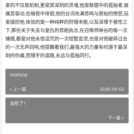
家的不仅是机制,更是其深刻的灵魂,他是联盟中的孤独者,被
痛苦驱动,在暗夜中徘徊,他的台词充满悲鸣与原始的愤怒,玩
家操控他,体验的是一种纯粹的狩猎本能,以及深埋于兽性之
下,那份关于失去与复仇的悲剧执念,在召唤师峡谷的每一次
捕猎,都是对他永恒诅咒的一次短暂宣泄,也是对他破碎过去
的一次无声回响,他提醒着我们,最强大的力量有时源于最深
刻的伤痛,而猎手的道路,永远与孤独同行。
lolallstar
« 上一篇
2026-06-02
没有了！
下一篇 »