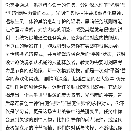
你需要通过一系列精心设计的任务，分别深入理解“光明”与
“黑暗”两种力量的本质，光明任务线往往要求你净化腐蚀，
拯救生灵，体验其治愈与守护的温暖，黑暗任务线则可能
让你面对诱惑，对抗内心的阴影，感受其爆发与侵蚀的锐
利，系统巧妙地通过任务奖励，逐步解锁对应的技能树，
但真正的精髓在于，游戏机制要求你在实战中根据局势，
灵活切换光暗模式，并最终驾驭融合后的“平衡”状态，这种
设计迫使玩家从机械的技能释放者，转变为需要时刻思考
力量节奏的战略家，每一次模式切换，都是一次对“平衡”哲
学的游戏化实践。 剧情的深邃，超越善恶的宏大叙事 夜光
法师任务的剧情深度，远超许多职业的转职故事，它逐步
揭示出一个关乎世界根源的宏大叙事，光与暗的冲突，背
后牵连着创世神“白魔法师”与“黑魔法师”的永恒对立，你不
仅是学习者，更是这场古老战争中的关键变量，任务中你
会遇到关键的剧情人物，比如引导你的前辈法师，或是代
表极端立场的阵营领袖，他们的对话与抉择，不断挑战你