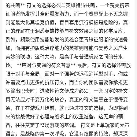
的共鸣** 符文的选择必须与英雄特质共鸣，一个锐雯携带
征服者能发挥其全部爆发潜力，而一个赛恩配上不灭之握
则能最大化其坦克价值，盲目套用流行模板是危险的，真
正的理解在于洞悉英雄技能与符文效果之间的化学反应，
例如，频繁使用技能触发的英雄会更青睐征服者的快速叠
加，而拥有护盾或治疗能力的英雄则可能与复苏之风产生
美妙的联动，这种共鸣，是高手与普通玩家之间的分水
岭。 **应对与变通的符文智慧** 最后，符文的选择还需放
眼于对手与全局，面对一个强势的远程消耗型对手，你或
许需要点出更多的抗压符文，而当你的团队需要你承担更
多输出职责时，进攻性符文便成为必须，一套固定的符文
页无法应对千变万化的峡谷，真正的符文智慧在于懂得变
通，在于在游戏开始前，就已通过符文的选择，为即将到
来的挑战做好了心理与战术上的双重准备，这无声的预
备，往往奠定了整场游戏的基调。 符文是上单玩家的无声
语言，是战略的第一次呼吸，它没有炫丽的特效，却深深