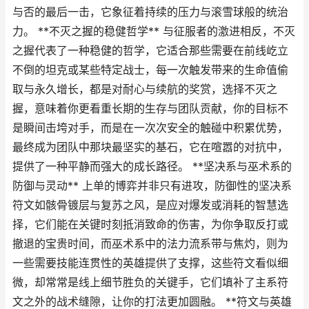
与否的最后一击，它象征着持续的压力与滚雪球般的统治
力。 **不灭之握的稳健哲学** 与征服者的激进相反，不灭
之握代表了一种稳健的哲学，它适合那些需要在前线屹立
不倒的坦克或某些特定战士，每一次触发带来的生命值偷
取与永久增长，都是对耐心与续航的奖赏，选择不灭之
握，意味着你更看重长期的生存与团队贡献，你的目标不
是瞬间击垮对手，而是在一次次安全的触碰中积累优势，
最终成为团队中那块最坚实的基石，它在喧嚣的对抗中，
提供了一种平静而强大的成长路径。 **坚决系与巫术系的
防御与灵动** 上单的博弈并非只有进攻，防御性的坚决系
符文如骸骨镀层与复苏之风，是应对爆发或消耗的智慧选
择，它们能在关键时刻抵消致命的伤害，为你争取反打或
撤退的宝贵时间，而巫术系中的法力流系带与焦灼，则为
一些需要技能连贯性的英雄提供了支撑，这些符文看似细
微，却常常是线上细节胜负的关键手，它们填补了主系符
文之外的战术缝隙，让你的打法更加圆融。 **符文与英雄