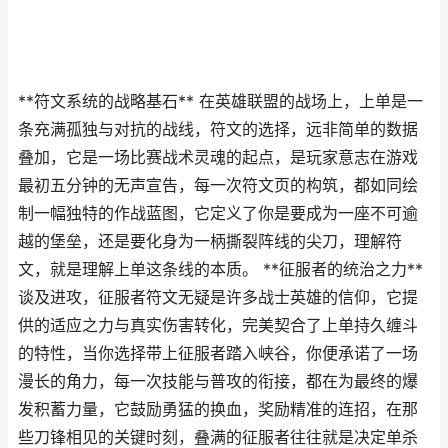
**符文系统的战略基石** 在英雄联盟的战场上，上单是一
条充满孤独与对抗的战线，符文的选择，远非简单的数据
叠加，它是一场比赛战术灵魂的起点，是玩家意志在游戏
最初五分钟的无声宣告，每一次符文页的构筑，都如同绘
制一幅独特的作战蓝图，它定义了你是要成为一座不可逾
越的堡垒，还是要化身为一柄撕裂阵线的尖刀，理解符
文，就是理解上单这条线的本质。 **征服者的统治之力**
谈及进攻，征服者符文无疑是许多战士英雄的信仰，它提
供的适应之力与真实伤害转化，完美契合了上单持久缠斗
的特性，当你选择带上征服者踏入峡谷，你便承诺了一场
漫长的角力，每一次技能与普攻的衔接，都在为最终的爆
发积蓄力量，它鼓励勇猛的换血，奖励精准的连招，在那
些刀锋相见的关键时刻，叠满的征服者往往就是决定单杀