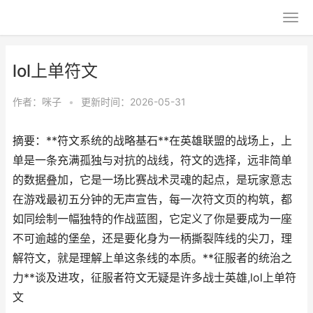
lol上单符文
作者：
咪子
•
更新时间：2026-05-31
摘要：**符文系统的战略基石**在英雄联盟的战场上，上
单是一条充满孤独与对抗的战线，符文的选择，远非简单
的数据叠加，它是一场比赛战术灵魂的起点，是玩家意志
在游戏最初五分钟的无声宣告，每一次符文页的构筑，都
如同绘制一幅独特的作战蓝图，它定义了你是要成为一座
不可逾越的堡垒，还是要化身为一柄撕裂阵线的尖刀，理
解符文，就是理解上单这条线的本质。**征服者的统治之
力**谈及进攻，征服者符文无疑是许多战士英雄,lol上单符
文