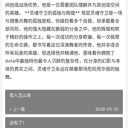
间创造战场优势，他是一位需要团队理解并为其创造空间
的英雄。 **灵魂守卫的孤独与辉煌** 驾驭灵魂守卫是一场
与镜像共舞的孤独旅程，你操控着多个自我，却承载着全
部风险，他的强大隐藏在脆弱的分身之中，他的辉煌构筑
于精妙的操作之上，每一次成功的分身欺骗，每一次极限
的生命交换，都书写着这位深渊舞者的传奇，他并非适合
所有玩家的英雄，但选择他并精通他，意味着你拥抱了
dota中最独特也最令人沉醉的复杂性，在分身的幻影与本
体的真实之间，灵魂守卫永远在跳着那场危险而华丽的独
舞。
雪人怎么堆
« 上一篇
2026-05-25
没有了！