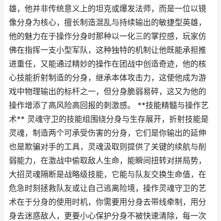
雄，他并非传统意义上的坦克或爆发法师，而是一位以镜
像分身为核心，擅长制造混乱与持续输出的敏捷型英雄，
他的魅力在于操作分身时那种以一化三的掌控感，玩家仿
佛在指挥一支小型军队，这种独特的机制让他既能承担推
进重任，又能通过精妙的操作在团战中创造奇迹，他的核
心技能折射制造的分身，继承本体攻击力，这使他成为游
戏中物理输出的标杆之一，但分身脆弱易碎，这又为他的
操作增添了高风险高回报的刺激感。 **技能精髓与操作艺
术** 灵魂守卫的技能组围绕分身与生存展开，折射技能是
灵魂，制造两个可承受伤害的分身，它们是你输出的延伸
也是欺骗对手的工具，灵魂汲取则提供了关键的续航与削
弱能力，在激战中偷取敌人生命，能瞬间扭转对拼局势，
大招灵魂隔断是战略级技能，它能与队友交换生命值，在
危急时刻拯救队友或让自己逃离险境，操作灵魂守卫的艺
术在于分身的使用时机，你需要用分身去带线牵制，用分
身去迷惑敌人，更要小心保护分身不被快速清除，每一次