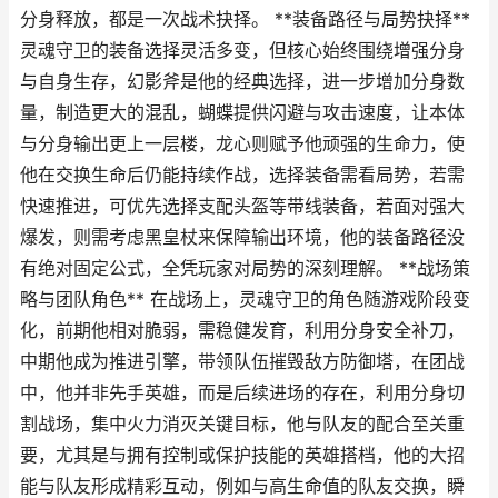
分身释放，都是一次战术抉择。 **装备路径与局势抉择**
灵魂守卫的装备选择灵活多变，但核心始终围绕增强分身
与自身生存，幻影斧是他的经典选择，进一步增加分身数
量，制造更大的混乱，蝴蝶提供闪避与攻击速度，让本体
与分身输出更上一层楼，龙心则赋予他顽强的生命力，使
他在交换生命后仍能持续作战，选择装备需看局势，若需
快速推进，可优先选择支配头盔等带线装备，若面对强大
爆发，则需考虑黑皇杖来保障输出环境，他的装备路径没
有绝对固定公式，全凭玩家对局势的深刻理解。 **战场策
略与团队角色** 在战场上，灵魂守卫的角色随游戏阶段变
化，前期他相对脆弱，需稳健发育，利用分身安全补刀，
中期他成为推进引擎，带领队伍摧毁敌方防御塔，在团战
中，他并非先手英雄，而是后续进场的存在，利用分身切
割战场，集中火力消灭关键目标，他与队友的配合至关重
要，尤其是与拥有控制或保护技能的英雄搭档，他的大招
能与队友形成精彩互动，例如与高生命值的队友交换，瞬