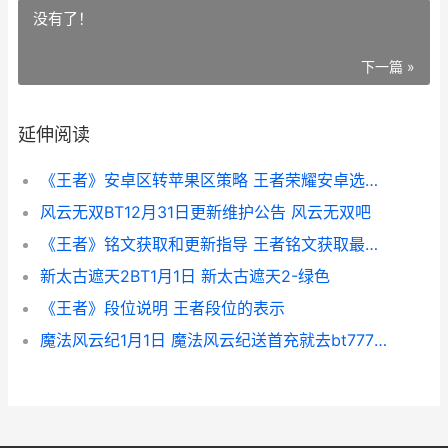
没有了！
下一篇 »
延伸阅读
《王者》安卓区转苹果区策略 王者荣耀安卓选哪个区
风云无双BT12月31日更新维护公告 风云无双吧
《王者》铭文获取和更新指导 王者铭文获取最快速度2020
新太古遮天2BT1月1日 新太古遮天2-绿色
《王者》段位说明 王者段位的表示
魔法风云纪1月1日 魔法风云纪送首充就去bt777平台公益服最强福利17