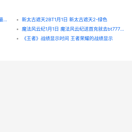
《王者》铭文获取和更新指导 王者铭文获取最快速度2020
新太古遮天2BT1月1日 新太古遮天2-绿色
魔法风云纪1月1日 魔法风云纪送首充就去bt777平台公益服最强福利17
《王者》战绩显示时间 王者荣耀的战绩显示