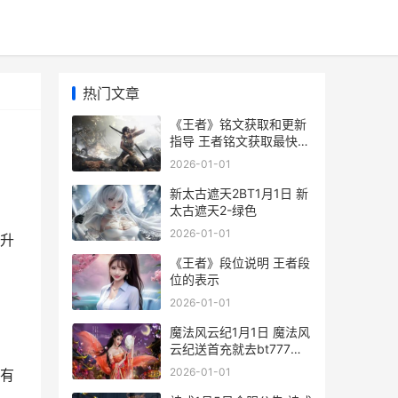
热门文章
《王者》铭文获取和更新
指导 王者铭文获取最快速
度2020
2026-01-01
新太古遮天2BT1月1日 新
太古遮天2-绿色
2026-01-01
升
《王者》段位说明 王者段
位的表示
2026-01-01
魔法风云纪1月1日 魔法风
云纪送首充就去bt777平
台公益服最强福利17
2026-01-01
有