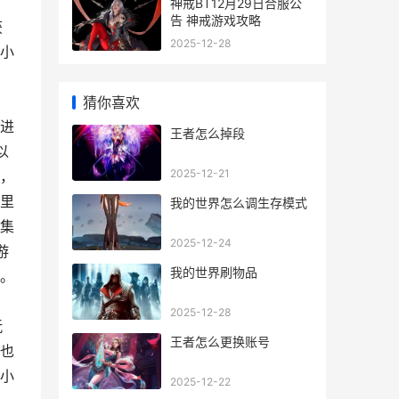
神戒BT12月29日合服公
告 神戒游戏攻略
获
2025-12-28
小
猜你喜欢
进
王者怎么掉段
以
2025-12-21
，
’里
我的世界怎么调生存模式
集
2025-12-24
游
我的世界刷物品
。
2025-12-28
玩
王者怎么更换账号
也
小
2025-12-22