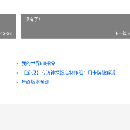
！
没有了！
-12-28
下一篇 
我的世界kill指令
【游·见】专访神探饭店制作组：用卡牌破解谎言 游见介博客
年终版本预测