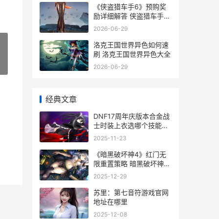
《侠盗猎车手6》预购奖
励详细解答 侠盗猎车手6
什么时候出
2026-06-29
洛克王国世界异色如何速
刷 洛克王国世界异色大全
»
2026-06-29
经典文章
DNF17周年庆版本合金战
士时装上衣选哪个技能
dnf17周年庆版本阿修罗
2025-11-23
黄金乡,天命套选择
《暗黑破坏神4》红门无
限重置策略 暗黑破坏神4
是单机游戏还是网游
2025-12-29
苏里：第七音符游戏官网
地址在哪里
2025-12-08