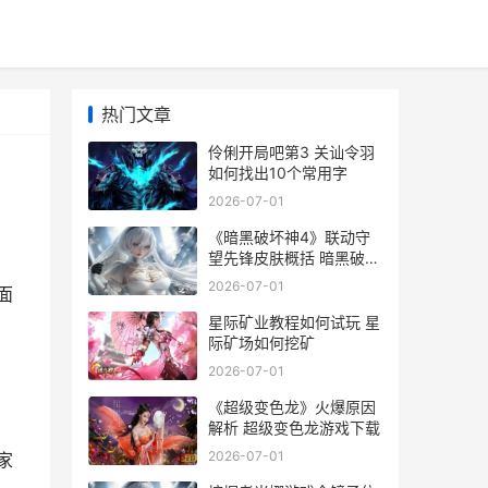
热门文章
伶俐开局吧第3 关讪令羽
如何找出10个常用字
2026-07-01
《暗黑破坏神4》联动守
望先锋皮肤概括 暗黑破坏
神4 14赛季
2026-07-01
面
星际矿业教程如何试玩 星
际矿场如何挖矿
2026-07-01
《超级变色龙》火爆原因
解析 超级变色龙游戏下载
2026-07-01
家