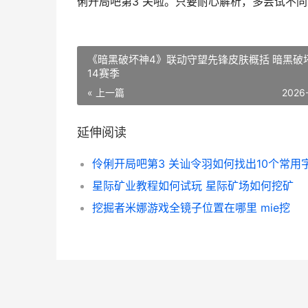
俐开局吧第3 关啦。只要耐心解析，多尝试不
《暗黑破坏神4》联动守望先锋皮肤概括 暗黑破
14赛季
« 上一篇
2026
延伸阅读
伶俐开局吧第3 关讪令羽如何找出10个常用
星际矿业教程如何试玩 星际矿场如何挖矿
挖掘者米娜游戏全镜子位置在哪里 mie挖