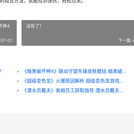
同的组合方法，就能找到诀窍，轻松过关。
坏神4
没有了！
-07-01
下一篇 
字
《暗黑破坏神4》联动守望先锋皮肤概括 暗黑破坏神4 14赛季
《超级变色龙》火爆原因解析 超级变色龙游戏下载
《潜水员戴夫》奥姆员工获取指导 潜水员戴夫下载