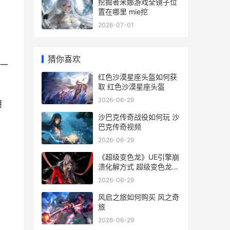
挖掘者米娜游戏全镜子位
置在哪里 mie挖
2026-07-01
猜你喜欢
面一
红色沙漠星座头盔如何获
取 红色沙漠星座头盔
2026-06-29
用
沙巴克传奇战役如何玩 沙
巴克传奇视频
2026-06-29
《超级变色龙》UE引擎崩
溃化解方式 超级变色龙
steam
2026-06-29
风启之旅如何购买 风之奇
旅
伶
2026-06-29