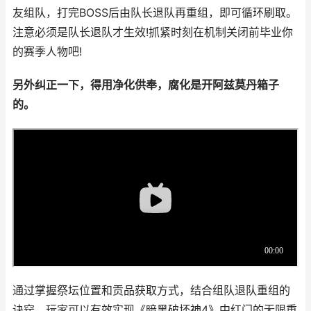
友组队，打完BOSS后由队长退队再重组，即可循环刷取。
注意必须是队长退队才生效!抓紧时刻在机制关闭前毕业你
的赛季人物吧!
另外纠正一下，
得用净化供奉，腐化是开阿兹莫丹箱子
的。
通过掌握祭坛位置和贡品获取方式，结合组队退队重组的
诀窍，玩家可以有效实现《暗黑破坏神4》中红门的无限重