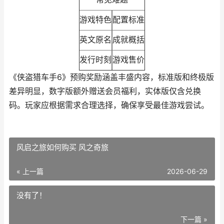
游戏特色
配置标准
英文原名
成就概括
发行时刻
游戏售价
《侠盗猎车手6》预购奖励涵盖丰盛内容，标准版和终极版
差异明显，数字版额外赠送会员福利，实体版仅含兑换
码。玩家应根据需求合理选择，确保享受最佳游戏尝试。
风启之旅如何购买 风之奇旅
« 上一篇
2026-06-29
没有了！
下一篇 »