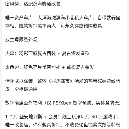
密风情，适配滨海赛道改装
唯一资产车库：大洋海滩滨海小巷私人车库，自带武器储
存柜、赃物折扣黑市商人，可永久存放预购载具
双主角限量外观
杰森：粉彩亚麻复古西装 + 复古短发造型
露西娅：红色亮片吊带短裙 + 蓬松复古卷发
情怀武器涂装：致敬《罪恶都市》汤米的热带棕榈花纹枪
皮，全枪械通用
数字商店额外福利（仅 PS/Xbox 数字预购，实体盒装无）
1 个月 圣安地列斯 + 会员：线上玩法每月 50 万游戏币、
唯一改装店、稀有载具折扣、不收费轮盘抽奖次数等特权