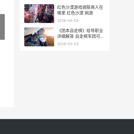
红色沙漠游戏销赃商人在
哪里 红色沙漠 网游
2026-06-09
《团本自走棋》给导职业
»
详细解答 自走棋军团可以
带疯脸吗
2026-05-03