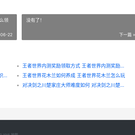
么领
没有了！
-06-22
下一篇 
王者世界内测奖励领取方式 王者世界内测奖励怎么领
王者世界织梦原野如何全寻觅收集 王者世界织梦原野藏宝图
王者世界花木兰如何养成 王者世界花木兰怎么玩
对决剑之川楚家庄大师难度如何 对决剑之川楚家庄蜃境收集
0
XML地图