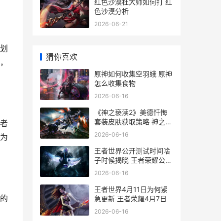
红色沙漠杜大师如何打 红
色沙漠分析
2026-06-21
划
猜你喜欢
，
原神如何收集空羽蛾 原神
怎么收集食物
2026-06-16
《神之亵渎2》美德忏悔
套装皮肤获取策略 神之亵
者
渎2空中冲刺怎么获得
2026-06-16
为
王者世界公开测试时间啥
子时候揭晓 王者荣耀公测
叫什么名字
2026-06-16
王者世界4月11日为何紧
的
急更新 王者荣耀4月7日
2026-06-16