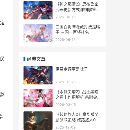
《神之亵渎2》恩布鲁霍
武器更新方式详细解答 神
之亵渎2孽刃怎么获取
2026-06-16
定
三国百将牌隐藏打法是啥
子 三国一百将排名
2026-06-16
民
经典文章
伊莫走调草是啥子
2026-01-26
《杀戮尖塔2》战士黑暗
熬
之拥卡作用解析 杀戮尖塔
2下载
2026-03-15
《歧路旅人0》豪华版奖
享
励领取策略 歧路旅人0开
局选择
2025-12-09