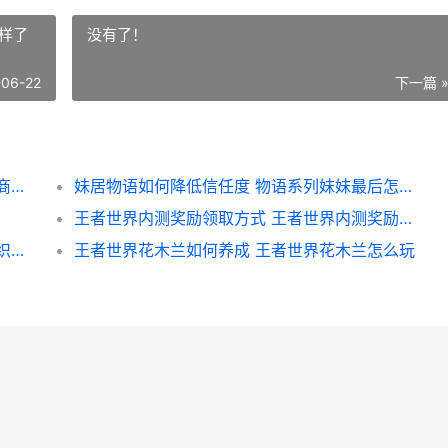
样了
没有了！
-06-22
下一篇 
竞拍之王手机游戏上线时间是啥子时候 竞拍商城app如何挣钱
妹居物语如何降低信任度 物语系列妹妹最后怎么样了
王者世界内测奖励领取方式 王者世界内测奖励怎么领
王者世界织梦原野如何全寻觅收集 王者世界织梦原野藏宝图
王者世界花木兰如何养成 王者世界花木兰怎么玩