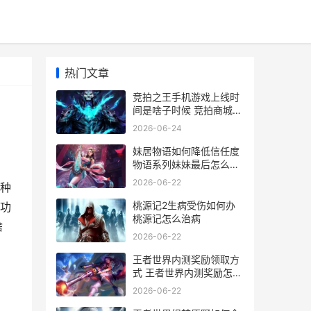
热门文章
竞拍之王手机游戏上线时
间是啥子时候 竞拍商城
app如何挣钱
2026-06-24
妹居物语如何降低信任度
物语系列妹妹最后怎么样
了
2026-06-22
种
桃源记2生病受伤如何办
功
桃源记怎么治病
啥
2026-06-22
王者世界内测奖励领取方
式 王者世界内测奖励怎么
领
2026-06-22