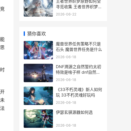
王者世界织梦原野如何全
寻觅收集 王者世界织梦原
竞
野藏宝图
2026-06-22
猜你喜欢
能
魔兽世界任务策略不只是
思
石头 魔兽世界任务是什么
2026-06-18
DNF溯源之自然誓约太初
时
特效是啥子样 dnf自然套
怎么样
2026-06-18
《33不朽灵魂》新人如何
开
玩 33不朽灵魂好玩吗
未
2026-06-18
法
伊瑟玄骐源器如何选
2026-06-18