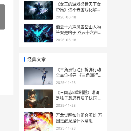
《女王的游戏盛世天下女
帝篇》进不去游戏化解方
式 女王的游戏美剧
2026-06-18
»
燕云十六声风雪岱山人物
答案是啥子 燕云十六声风
雪过不去怎么办
2026-06-18
经典文章
《三角洲行动》拆弹行动
全点位指导 《三角洲行
动》GTI
2025-11-23
《三国志8重制版》诽谤
是啥子意思有啥子诀窍 三
国志8重制版攻略
2025-11-23
万龙觉醒如何组合英雄 万
国觉醒龙是什么意思
2025-11-23