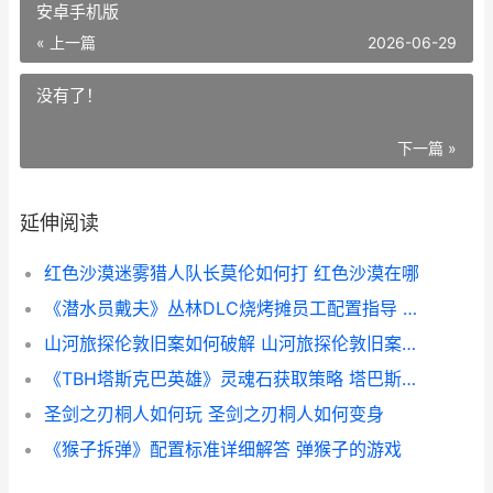
安卓手机版
« 上一篇
2026-06-29
没有了！
下一篇 »
延伸阅读
红色沙漠迷雾猎人队长莫伦如何打 红色沙漠在哪
《潜水员戴夫》丛林DLC烧烤摊员工配置指导 潜水员戴夫安卓手机版
山河旅探伦敦旧案如何破解 山河旅探伦敦旧案卡住了
《TBH塔斯克巴英雄》灵魂石获取策略 塔巴斯是什么意思
圣剑之刃桐人如何玩 圣剑之刃桐人如何变身
《猴子拆弹》配置标准详细解答 弹猴子的游戏