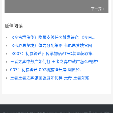
下一篇 »
延伸阅读
《今古群侠传》隐藏支线任务触发诀窍 《今古群侠传》新角色加点推荐
《卡厄思梦境》体力分配策略 卡厄思梦境官网
《007：初露锋芒》传承物品ATAC装置获取策略 007初露锋芒配置要求
王者之弈中敖广如何打 王者之弈中敖广怎么击败?
007：初露锋芒 007初露锋芒是d加密么
王者王者之弈张宝强度如何样 张奇 王者荣耀