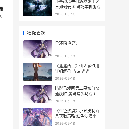
斗兽战场手机游戏废土之
王如何玩 斗兽场单机游戏
据
2026-05-23
B
猜你喜欢
；
异环粉毛是谁
2026-05-18
《遥遥西土》仙人掌作用
详细解答 古诗 遥遥
2026-05-18
暗影马戏团第二幕如何快
速获胜 魔兽暗夜马戏团
2026-05-18
《红色沙漠》小丑皮制面
具获取策略 红色沙漠小地
图不显示敌人
2026-05-18