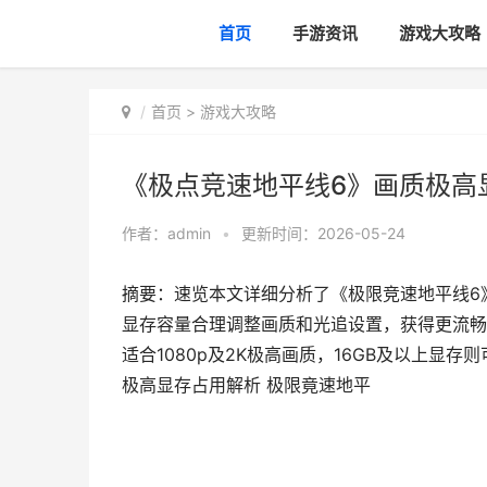
首页
手游资讯
游戏大攻略
首页
>
游戏大攻略
《极点竞速地平线6》画质极高
作者：
admin
•
更新时间：2026-05-24
摘要：速览本文详细分析了《极限竞速地平线6
显存容量合理调整画质和光追设置，获得更流畅的
适合1080p及2K极高画质，16GB及以上显
极高显存占用解析 极限竟速地平