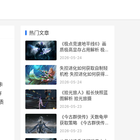
热门文章
《极点竞速地平线6》画
质极高显存占用解析 极限
竟速地平
2026-05-24
失控进化如何获取自制轻
机枪 失控进化如何获得防
空炮台
2026-05-24
卡
《拾光旅人》船长快照蓝
存
图解析 拾光旅摄
质
2026-05-23
《今古群侠传》天数龟甲
获取策略 《今古群侠传》
有哪些隐藏任务?
2026-05-23