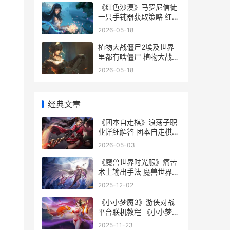
《红色沙漠》马罗尼信徒
一只手钝器获取策略 红色
沙漠马受伤了
2026-05-18
植物大战僵尸2埃及世界
里都有啥僵尸 植物大战僵
尸2下载
2026-05-18
经典文章
《团本自走棋》浪荡子职
业详细解答 团本自走棋协
同
2026-05-03
《魔兽世界时光服》痛苦
术士输出手法 魔兽世界时
光服
2025-12-02
《小小梦魇3》游侠对战
平台联机教程 《小小梦魇
3》口碑崩塌
2025-11-23