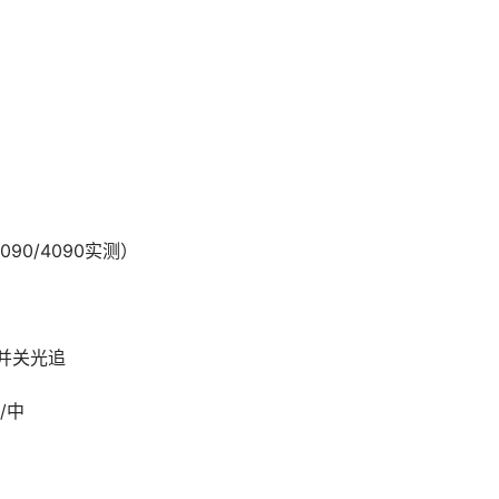
90/4090实测）
，并关光追
/中