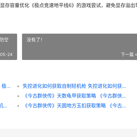
显存容量优化《极点竞速地平线6》的游戏尝试，避免显存溢出
防空
没有了！
-05-24
下一篇 
《极点竞速地平线6》画质极高显存占用解析 极限竟速地平
失控进化如何获取自制轻机枪 失控进化如何获得防空炮台
《今古群侠传》天数龟甲获取策略 《今古群侠传》有哪些隐藏任务?
斗兽战场手机游戏废土之王如何玩 斗兽场单机游戏
《今古群侠传》天圆地方玉扣获取策略 《今古群侠传》新角色加点推荐