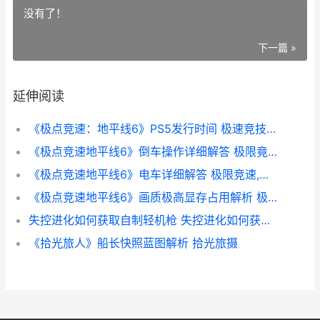
没有了！
下一篇 »
延伸阅读
《极点竞速：地平线6》PS5发行时间 极速竞技电影
《极点竞速地平线6》倒车操作详细解答 极限竟速地平
《极点竞速地平线6》电车详细解答 极限竞速,地平线下载
《极点竞速地平线6》画质极高显存占用解析 极限竟速地平
失控进化如何获取自制轻机枪 失控进化如何获得防空炮台
《拾光旅人》船长快照蓝图解析 拾光旅摄