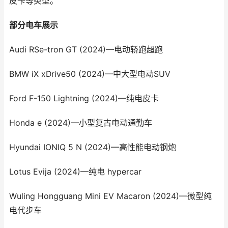
皮卡等类型。
部分电车展示
Audi RSe-tron GT (2024)—电动轿跑超跑
BMW iX xDrive50 (2024)—中大型电动SUV
Ford F-150 Lightning (2024)—纯电皮卡
Honda e (2024)—小型复古电动通勤车
Hyundai IONIQ 5 N (2024)—高性能电动钢炮
Lotus Evija (2024)—纯电 hypercar
Wuling Hongguang Mini EV Macaron (2024)—微型纯
电代步车