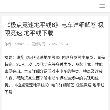
《极点竞速地平线6》电车详细解答 极
限竞速,地平线下载
作者：
admin
•
更新时间：2026-05-24
摘要：速览《极限竞速地平线6》内含多款纯电车型，涵盖
超跑、SUV、皮卡及代步车等多种类型，品牌丰富，性能
表现突出。本文详细介绍游戏中电车的种类、特点及改装
内容，帮助玩家全面了解电动车辆在游戏中的表现和优
势。,《极点竞速地平线6》电车详细解答 极限竞速,地平线
下载