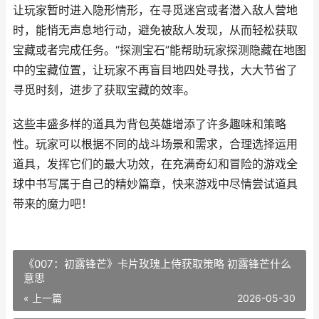
让玩家暂时进入隐形情形，在寻觅迷宫或者潜入敌人营地
时，能悄无声息地行动，避免被敌人发现，从而轻松获取
宝藏或者完成任务。“探测宝石”能帮助玩家探测隐藏在地图
中的宝藏位置，让玩家不再盲目地四处寻找，大大节省了
寻觅时刻，进步了获取宝藏的效率。
这些丰盛多样的道具为背包英雄增添了许多趣味和策略
性。玩家可以根据不同的战斗场景和需求，合理选择运用
道具，发挥它们的最大功效，在充满奇幻和冒险的游戏全
球中书写属于自己的精妙篇章，快来游戏中尽情尝试道具
带来的魔力吧！
《007：初露锋芒》卡片玫瑰上侍获取策略 初露锋芒什么
意思
« 上一篇
2026-05-30